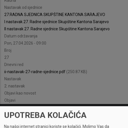
Radna
Nastavak od sjednice
27.RADNA SJEDNICA SKUPŠTINE KANTONA SARAJEVO
I nastavak 27. Radne sjednice Skupštine Kantona Sarajevo
II nastavak 27. Radne sjednice Skupštine Kantona Sarajevo
Datum održavanja
Pon, 27.04.2026 - 09:00
Broj
27
Dnevni red
ii-nastavak-27-radne-sjednice.pdf
(250.87 KB)
Nastavak
2. nastavak
Objavi kao novost
Objavi
UPOTREBA KOLAČIĆA
Na našoj internet stranici koriste se kolačići.
Molimo Vas da