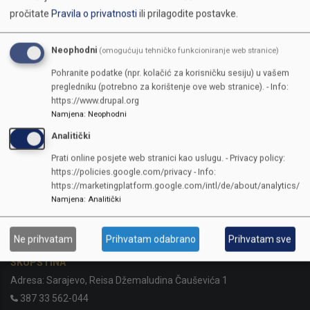
pročitate
Pravila o privatnosti
ili prilagodite postavke.
Neophodni
(omogućuju tehničko funkcioniranje web stranice)
Pohranite podatke (npr. kolačić za korisničku sesiju) u vašem
pregledniku (potrebno za korištenje ove web stranice). - Info:
https://www.drupal.org
Namjena
:
Neophodni
Analitički
Prati online posjete web stranici kao uslugu. - Privacy policy:
https://policies.google.com/privacy - Info:
https://marketingplatform.google.com/intl/de/about/analytics/
Namjena
:
Analitički
KONTAKTI
Ne prihvatam
Prihvatam odabrano
Prihvatam sve
SKUPŠTINA
Adresa: Sarajevo, Reisa Džemaludina Čauševića 1
387 33 562-044