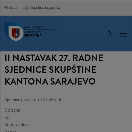
Skip
skupstina@skupstina.ks.gov.ba
to
main
content
II NASTAVAK 27. RADNE
SJEDNICE SKUPŠTINE
KANTONA SARAJEVO
Sjednica prekinuta u 15:45 sati
Održana
Da
Vrsta sjednice