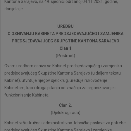
Kantona Sarajevo, na 49. sjednici održanoj 04.11.2021. godine,
donijela je
UREDBU
O OSNIVANJU KABINETA PREDSJEDAVAJUĆEG I ZAMJENIKA
PREDSJEDAVAJUĆEG SKUPŠTINE KANTONA SARAJEVO
Član 1.
(Predmet)
Ovom uredbom osniva se Kabinet predsjedavajućeg i zamjenika
predsjedavajućeg Skupštine Kantona Sarajevo (u daljem tekstu:
Kabinet), utvrđuje njegov djelokrug, uređuje rukovođenje
Kabinetom, kao i druga pitanja od značaja za organizovanje i
funkcionisanje Kabineta.
Član 2.
(Djelokrug rada)
Kabinet vrši stručne i administrativno-tehničke poslove za potrebe
predsjedavajućeg Skupštine Kantona Sarajevo i zamjenike