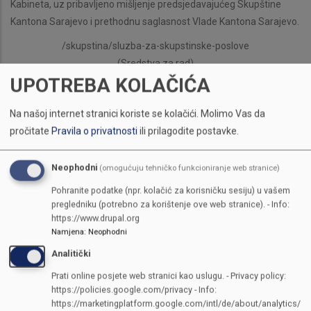
Kabineta, uz pribavljeno mišljenje predsjedavajućeg Skupštine
Kantona Sarajevo i prethodnu saglasnost Vlade Kantona Sarajevo.
/skupstina/sluzba-za-skupstinske-poslove
(Sredstva za rad)
UPOTREBA KOLAČIĆA
(1) Sredstva za rad Kabineta utvrđuju se u Budžetu Kantona
Sarajevo.
Na našoj internet stranici koriste se kolačići.
Molimo Vas da
(2) Kabinet ima svojstvo pravnog lica.
pročitate
Pravila o privatnosti
ili prilagodite postavke.
Član 7.
(Gramatička terminologija)
Neophodni
(omogućuju tehničko funkcioniranje web stranice)
Gramatička terminologija korištenja muškog i ženskog roda za
Pohranite podatke (npr. kolačić za korisničku sesiju) u vašem
pregledniku (potrebno za korištenje ove web stranice). - Info:
pojmove u ovom zakonu uključuje oba roda.
https://www.drupal.org
Član 8.
Namjena
:
Neophodni
(Prelazne odredbe)
Analitički
Danom stupanja na snagu ove uredbe, Kabinet nastavlja vršiti
Prati online posjete web stranici kao uslugu. - Privacy policy:
stručne i administrativno-tehničke poslove koje je vršio do
https://policies.google.com/privacy - Info:
https://marketingplatform.google.com/intl/de/about/analytics/
donošenja ove uredbe, te preuzima državne službenike,