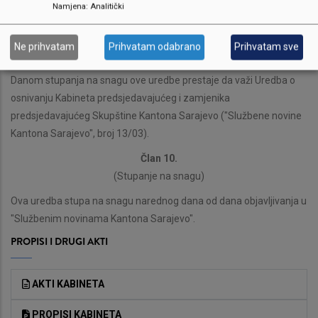
Namjena
:
Analitički
namještenike, arhivu i dokumentaciju dosadašnjeg Kabineta.
Član 9.
Ne prihvatam
Prihvatam odabrano
Prihvatam sve
(Prestanak važenja ranijeg propisa)
Danom stupanja na snagu ove uredbe prestaje da važi Uredba o
osnivanju Kabineta predsjedavajućeg i zamjenika
predsjedavajućeg Skupštine Kantona Sarajevo ("Službene novine
Kantona Sarajevo", broj 13/03).
Član 10.
(Stupanje na snagu)
Ova uredba stupa na snagu narednog dana od dana objavljivanja u
"Službenim novinama Kantona Sarajevo".
PROPISI I DRUGI AKTI
AKTI KABINETA
PROPISI KABINETA