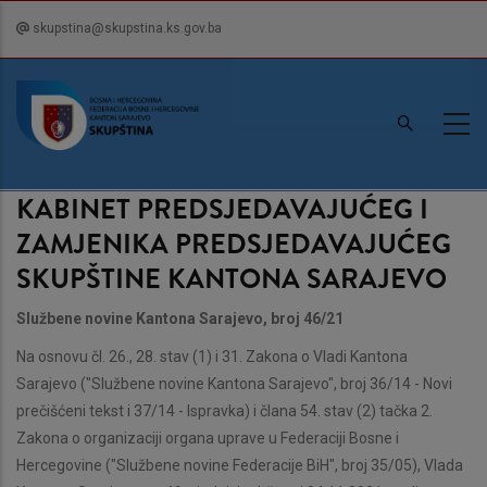
Skip
skupstina@skupstina.ks.gov.ba
to
main
content
KABINET PREDSJEDAVAJUĆEG I
ZAMJENIKA PREDSJEDAVAJUĆEG
SKUPŠTINE KANTONA SARAJEVO
Službene novine Kantona Sarajevo, broj 46/21
Na osnovu čl. 26., 28. stav (1) i 31. Zakona o Vladi Kantona
Sarajevo ("Službene novine Kantona Sarajevo", broj 36/14 - Novi
prečišćeni tekst i 37/14 - Ispravka) i člana 54. stav (2) tačka 2.
Zakona o organizaciji organa uprave u Federaciji Bosne i
Hercegovine ("Službene novine Federacije BiH", broj 35/05), Vlada