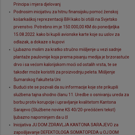
Principa i mjera djelovanj
Podnosim inicijativu za hitnu finansijsku pomoć ženskoj
košarkaškoj reprezentaciji BIH kako bi otišli na Svjetsko
prvenstvo. Potrebno im je 150.000,00 KM do ponedjeljka
15.08.2022. kako bi kupili avionske karte koje su uslov za
odlazak, a dokaze o kupovi
Ljubazno molim za kratko stručno mišljenje u vezi sadnje
plantaže paulovnije koja prema pisanju medija je brzorastuće
drvo i sa većom kalorijskom moći od ostalih vrsta, te se
također može koristiti za proizvodnju peleta. Mišljenje
Šumarskog fakulteta Uni
Budući ste se pozvali da su informacije koje ste prikupili
službena tajna shodno članu 11. Uredbe o osnivanju ureda za
borbu protiv korupcije i upravljanje kvalitetom Kantona
Sarajevo (Službene novine KS 40/20-prećišćeni tekst)
ljubazno napominjem da u čl
Inicijativa JU DOM ZDRAVLJA KANTONA SARAJEVO za
zapošljavanje DEFEKTOLOGA SOMATOPEDA u OJ DOM