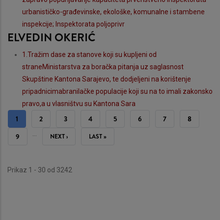
urbanističko-građevinske, ekološke, komunalne i stambene
inspekcije; Inspektorata poljoprivr
ELVEDIN OKERIĆ
1.Tražim dase za stanove koji su kupljeni od
straneMinistarstva za boračka pitanja uz saglasnost
Skupštine Kantona Sarajevo, te dodjeljeni na korištenje
pripadnicimabranilačke populacije koji su na to imali zakonsko
pravo,a u vlasništvu su Kantona Sara
PAGINATION
CURRENT
1
STRANA
2
STRANA
3
STRANA
4
STRANA
5
STRANA
6
STRANA
7
STRANA
8
…
PAGE
STRANA
9
NEXT
NEXT ›
LAST
LAST »
PAGE
PAGE
Prikaz 1 - 30 od 3242