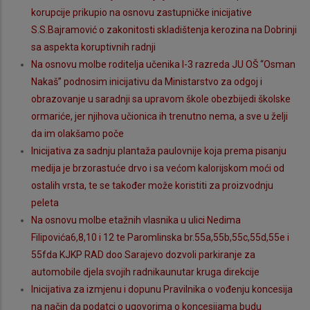
korupcije prikupio na osnovu zastupničke inicijative
S.S.Bajramović o zakonitosti skladištenja kerozina na Dobrinji
sa aspekta koruptivnih radnji
Na osnovu molbe roditelja učenika I-3 razreda JU OŠ “Osman
Nakaš” podnosim inicijativu da Ministarstvo za odgoj i
obrazovanje u saradnji sa upravom škole obezbijedi školske
ormariće, jer njihova učionica ih trenutno nema, a sve u želji
da im olakšamo poče
Inicijativa za sadnju plantaža paulovnije koja prema pisanju
medija je brzorastuće drvo i sa većom kalorijskom moći od
ostalih vrsta, te se također može koristiti za proizvodnju
peleta
Na osnovu molbe etažnih vlasnika u ulici Nedima
Filipovića6,8,10 i 12 te Paromlinska br.55a,55b,55c,55d,55e i
55fda KJKP RAD doo Sarajevo dozvoli parkiranje za
automobile djela svojih radnikaunutar kruga direkcije
Inicijativa za izmjenu i dopunu Pravilnika o vođenju koncesija
na način da podatci o ugovorima o koncesijama budu