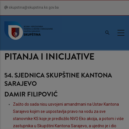
Skip
skupstina@skupstina.ks.gov.ba
to
main
content
PITANJA I INICIJATIVE
54. SJEDNICA SKUPŠTINE KANTONA
SARAJEVO
DAMIR FILIPOVIĆ
Zašto do sada nisu usvojeni amandmani na Ustav Kantona
Sarajevo kojim se uspostavlja pravo na vodu za sve
stanovnike KS koje je predložilo NVO Eko akcija, a potom i više
zastupnika u Skupštini Kantona Sarajevo, a ujedno je i dio