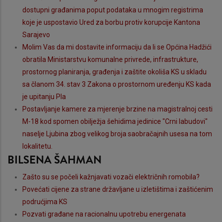
dostupni građanima poput podataka u mnogim registrima
koje je uspostavio Ured za borbu protiv korupcije Kantona
Sarajevo
Molim Vas da mi dostavite informaciju da li se Općina Hadžići
obratila Ministarstvu komunalne privrede, infrastrukture,
prostornog planiranja, građenja i zaštite okoliša KS u skladu
sa članom 34. stav 3 Zakona o prostornom uređenju KS kada
je upitanju Pla
Postavljanje kamere za mjerenje brzine na magistralnoj cesti
M-18 kod spomen obilježja šehidima jedinice "Crni labudovi"
naselje Ljubina zbog velikog broja saobračajnih usesa na tom
lokalitetu.
BILSENA ŠAHMAN
Zašto su se počeli kažnjavati vozači električnih romobila?
Povećati cijene za strane državljane u izletištima i zaštićenim
podrućjima KS
Pozvati građane na racionalnu upotrebu energenata