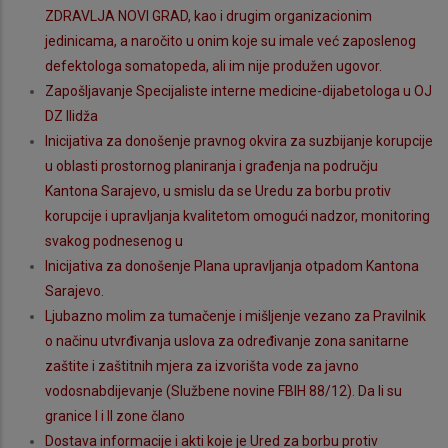
ZDRAVLJA NOVI GRAD, kao i drugim organizacionim
jedinicama, a naročito u onim koje su imale već zaposlenog
defektologa somatopeda, ali im nije produžen ugovor.
Zapošljavanje Specijaliste interne medicine-dijabetologa u OJ
DZ Ilidža
Inicijativa za donošenje pravnog okvira za suzbijanje korupcije
u oblasti prostornog planiranja i građenja na području
Kantona Sarajevo, u smislu da se Uredu za borbu protiv
korupcije i upravljanja kvalitetom omogući nadzor, monitoring
svakog podnesenog u
Inicijativa za donošenje Plana upravljanja otpadom Kantona
Sarajevo.
Ljubazno molim za tumačenje i mišljenje vezano za Pravilnik
o načinu utvrđivanja uslova za određivanje zona sanitarne
zaštite i zaštitnih mjera za izvorišta vode za javno
vodosnabdijevanje (Službene novine FBIH 88/12). Da li su
granice I i II zone člano
Dostava informacije i akti koje je Ured za borbu protiv