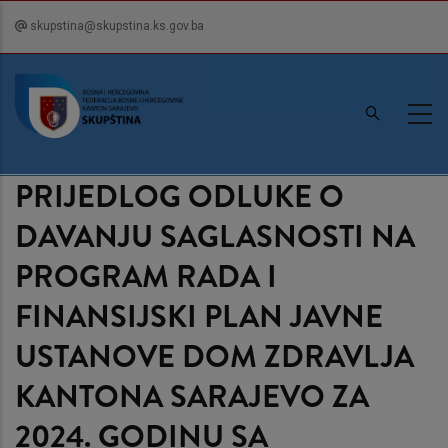
Skip
skupstina@skupstina.ks.gov.ba
to
main
content
PRIJEDLOG ODLUKE O
DAVANJU SAGLASNOSTI NA
PROGRAM RADA I
FINANSIJSKI PLAN JAVNE
USTANOVE DOM ZDRAVLJA
KANTONA SARAJEVO ZA
2024. GODINU SA