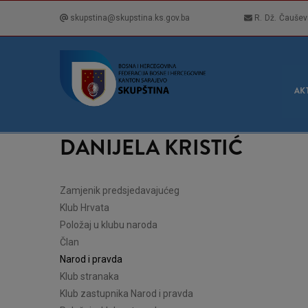
Skip
skupstina@skupstina.ks.gov.ba
R. Dž. Čaušev
to
main
content
GLA
NAVI
AK
DANIJELA KRISTIĆ
Zamjenik predsjedavajućeg
Klub Hrvata
Položaj u klubu naroda
Član
Narod i pravda
Klub stranaka
Klub zastupnika Narod i pravda