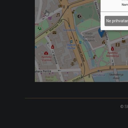
Nam
Ne prihvat
© Sk