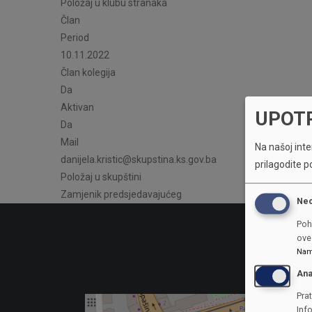
Položaj u klubu stranaka
Član
Period
10.11.2022
Član kolegija
Da
Aktivan
UPOT
Da
Mail
Na našoj inter
danijela.kristic@skupstina.ks.gov.ba
prilagodite p
Položaj u skupštini
Zamjenik predsjedavajućeg
Ne
Poh
ove 
Nam
Ana
Prat
Inf