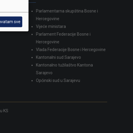
Parlamentarna skupština Bosne i
dina
Hercegovine
hvatam sve
Vijeće ministara
Parlament Federacije Bosne i
Hercegovine
Vlada Federacije Bosne i Hercegovine
Kantonalni sud Sarajevo
Kantonalno tužilaštvo Kantona
Sarajevo
Općinski sud u Sarajevu
ku KS