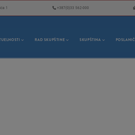
ića 1
+387(0)33 562-000
VNA
GACIJA
TUELNOSTI
RAD SKUPŠTINE
SKUPŠTINA
POSLANIČ