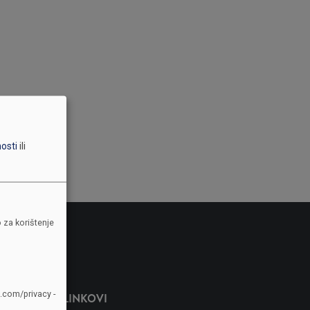
nosti
ili
 za korištenje
e.com/privacy -
LINKOVI