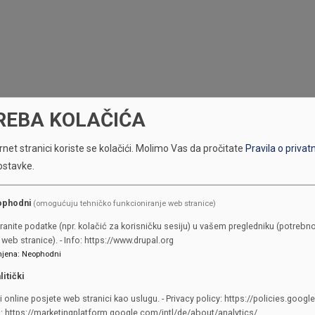
REBA KOLAČIĆA
net stranici koriste se kolačići.
Molimo Vas da pročitate
Pravila o privat
ostavke.
ophodni
(omogućuju tehničko funkcioniranje web stranice)
ranite podatke (npr. kolačić za korisničku sesiju) u vašem pregledniku (potrebno
web stranice). - Info: https://www.drupal.org
jena
:
Neophodni
litički
i online posjete web stranici kao uslugu. - Privacy policy: https://policies.googl
KONTAKTI
o: https://marketingplatform.google.com/intl/de/about/analytics/