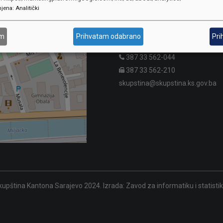
jena
:
Analitički
SKUPŠTINA
Adresa: Sarajevo, Reisa Džemalu
am
Prihvatam odabrano
Pri
Čauševića 1
387 33 562-044
387 33 562-210
skupstina@skupstina.ks.gov.ba
upština Kantona Sarajevo 2024. Izrada:
Zavod za informatiku i statisti