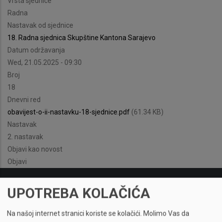
Vrsta sjednice
Radna
Nastavak od sjednice
18. Radna sjednica Skupštine Kantona Sarajevo
Datum održavanja
Wed, 21.05.2025 - 09:30
Broj
18
Dnevni red
obavijest-o-ii-nastavku-18-sjednice.pdf
(61.34 KB)
Nastavak
2. nastavak
Objavi kao novost
Objavi
UPOTREBA KOLAČIĆA
Na našoj internet stranici koriste se kolačići.
Molimo Vas da