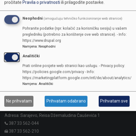
pročitate
Pravila o privatnosti
ili prilagodite postavke.
Neophodni
(omogućuju tehničko funkcioniranje web stranice)
Pohranite podatke (npr. kolačić za korisničku sesiju) u vašem
pregledniku (potrebno za korištenje ove web stranice). - Info:
https://www.drupal.org
Namjena
:
Neophodni
Analitički
Prati online posjete web stranici kao uslugu. - Privacy policy:
https://policies.google.com/privacy - Info:
https://marketingplatform.google.com/intl/de/about/analytics/
Namjena
:
Analitički
KONTAKTI
Ne prihvatam
Prihvatam odabrano
Prihvatam sve
SKUPŠTINA
Adresa: Sarajevo, Reisa Džemaludina Čauševića 1
387 33 562-044
387 33 562-210