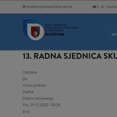
Skip
skupstina@skupstina.ks.gov.ba
R. Dž. Čaušev
to
main
content
GLA
NAVI
AK
13. RADNA SJEDNICA S
Održana
Da
Vrsta sjednice
Radna
Datum održavanja
Pet, 29.12.2023 - 08:30
Broj