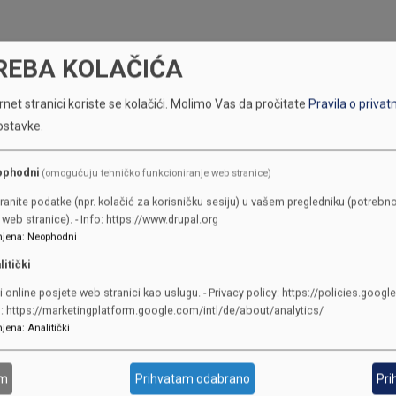
REBA KOLAČIĆA
net stranici koriste se kolačići.
Molimo Vas da pročitate
Pravila o privat
ostavke.
ophodni
(omogućuju tehničko funkcioniranje web stranice)
ranite podatke (npr. kolačić za korisničku sesiju) u vašem pregledniku (potrebno
KONTAKTI
web stranice). - Info: https://www.drupal.org
jena
:
Neophodni
litički
SKUPŠTINA
Adresa: Sarajevo, Reisa Džemalu
i online posjete web stranici kao uslugu. - Privacy policy: https://policies.googl
o: https://marketingplatform.google.com/intl/de/about/analytics/
Čauševića 1
jena
:
Analitički
387 33 562-044
387 33 562-210
am
Prihvatam odabrano
Pri
skupstina@skupstina.ks.gov.ba