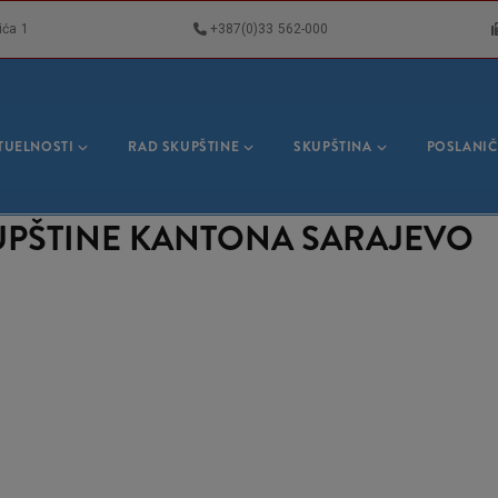
ića 1
+387(0)33 562-000
VNA
GACIJA
TUELNOSTI
RAD SKUPŠTINE
SKUPŠTINA
POSLANIČ
KUPŠTINE KANTONA SARAJEVO