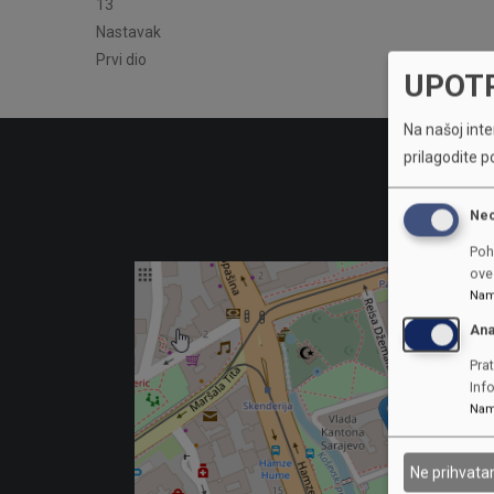
13
Nastavak
Prvi dio
UPOT
Na našoj inter
prilagodite p
Ne
Poh
ove 
Nam
Ana
Prat
Inf
Nam
Ne prihvat