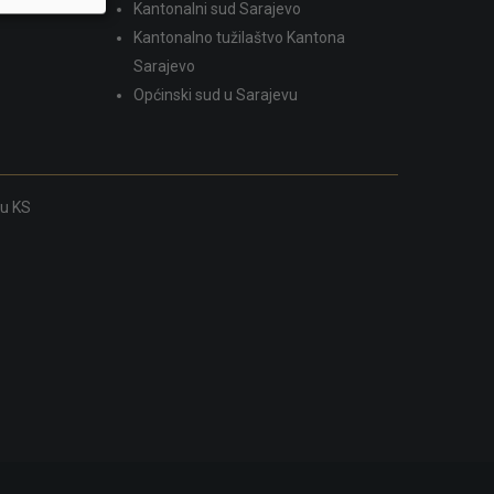
Kantonalni sud Sarajevo
Kantonalno tužilaštvo Kantona
Sarajevo
Općinski sud u Sarajevu
ku KS