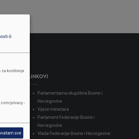
nosti
ili
 za korištenje
LINKOVI
Parlamentarna skupština Bosne i
dina
Hercegovine
e.com/privacy -
Vijeće ministara
Parlament Federacije Bosne i
Hercegovine
hvatam sve
Vlada Federacije Bosne i Hercegovine