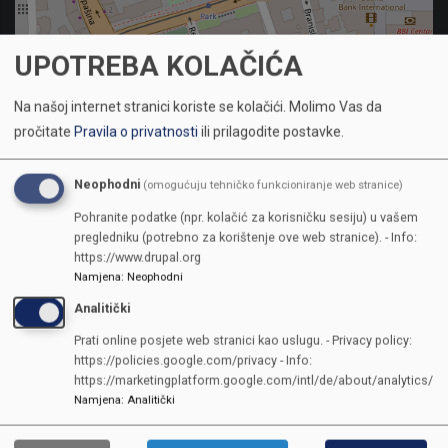
UPOTREBA KOLAČIĆA
Na našoj internet stranici koriste se kolačići.
Molimo Vas da
pročitate
Pravila o privatnosti
ili prilagodite postavke.
Neophodni
(omogućuju tehničko funkcioniranje web stranice)
Pohranite podatke (npr. kolačić za korisničku sesiju) u vašem
pregledniku (potrebno za korištenje ove web stranice). - Info:
https://www.drupal.org
Namjena
:
Neophodni
Analitički
KONTAKTI
Prati online posjete web stranici kao uslugu. - Privacy policy:
https://policies.google.com/privacy - Info:
SKUPŠTINA
https://marketingplatform.google.com/intl/de/about/analytics/
Adresa: Sarajevo, Reisa Džemaludina Čauševića 1
Namjena
:
Analitički
387 33 562-044
387 33 562-210