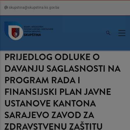
Skip
skupstina@skupstina.ks.gov.ba
to
main
content
PRIJEDLOG ODLUKE O
DAVANJU SAGLASNOSTI NA
PROGRAM RADA I
FINANSIJSKI PLAN JAVNE
USTANOVE KANTONA
SARAJEVO ZAVOD ZA
ZDRAVSTVENU ZAŠTITU