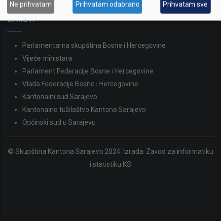
Ne prihvatam
Prihvatam odabrano
Prihvatam sve
skupstina@skupstina.ks.gov.ba
LINKOVI
Parlamentarna skupština Bosne i Hercegovine
Vijeće ministara
Parlament Federacije Bosne i Hercegovine
Vlada Federacije Bosne i Hercegovine
Kantonalni sud Sarajevo
Kantonalno tužilaštvo Kantona Sarajevo
Općinski sud u Sarajevu
© Skupština Kantona Sarajevo 2024. Izrada:
Zavod za informatiku
i statistiku KS