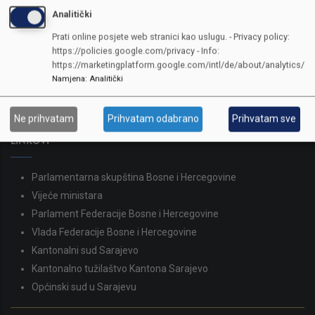
Analitički
KONTAKTI
Prati online posjete web stranici kao uslugu. - Privacy policy:
https://policies.google.com/privacy - Info:
SKUPŠTINA
https://marketingplatform.google.com/intl/de/about/analytics/
Adresa: Sarajevo, Reisa Džemaludina Čauševića 1
Namjena
:
Analitički
387 33 562-044
387 33 562-210
Ne prihvatam
Prihvatam odabrano
Prihvatam sve
skupstina@skupstina.ks.gov.ba
LINKOVI
Parlamentarna skupština Bosne i Hercegovine
Vijeće ministara
Parlament Federacije Bosne i Hercegovine
Vlada Federacije Bosne i Hercegovine
Kantonalni sud Sarajevo
Kantonalno tužilaštvo Kantona Sarajevo
Općinski sud u Sarajevu