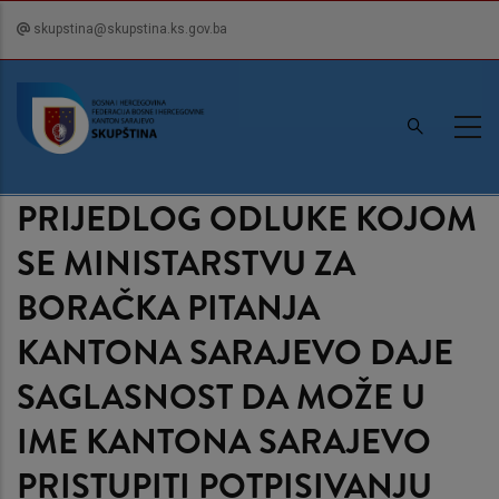
Skip
skupstina@skupstina.ks.gov.ba
to
main
content
PRIJEDLOG ODLUKE KOJOM
SE MINISTARSTVU ZA
BORAČKA PITANJA
KANTONA SARAJEVO DAJE
SAGLASNOST DA MOŽE U
IME KANTONA SARAJEVO
PRISTUPITI POTPISIVANJU