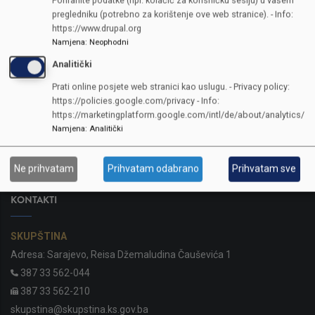
pregledniku (potrebno za korištenje ove web stranice). - Info:
https://www.drupal.org
Namjena
:
Neophodni
Analitički
Prati online posjete web stranici kao uslugu. - Privacy policy:
https://policies.google.com/privacy - Info:
https://marketingplatform.google.com/intl/de/about/analytics/
Namjena
:
Analitički
Ne prihvatam
Prihvatam odabrano
Prihvatam sve
KONTAKTI
SKUPŠTINA
Adresa: Sarajevo, Reisa Džemaludina Čauševića 1
387 33 562-044
387 33 562-210
skupstina@skupstina.ks.gov.ba