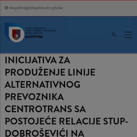
Skip
skupstina@skupstina.ks.gov.ba
to
main
content
INICIJATIVA ZA
PRODUŽENJE LINIJE
ALTERNATIVNOG
PREVOZNIKA
CENTROTRANS SA
POSTOJEĆE RELACIJE STUP-
DOBROŠEVIĆI NA