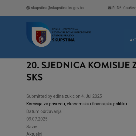
Skip
skupstina@skupstina.ks.gov.ba
R. Dž. Čaušev
to
main
content
GLA
NAVI
AK
20. SJEDNICA KOMISIJE
SKS
Submitted by
edina.zukic
on 4, Jul 2025
Komisija za privredu, ekonomsku i finansijsku politiku
Datum održavanja
09.07.2025
Saziv
Aktuelni