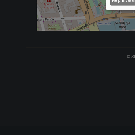
Ne prihvat
© Sk