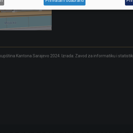
am
Prihvatam odabrano
Pri
upština Kantona Sarajevo 2024. Izrada:
Zavod za informatiku i statisti