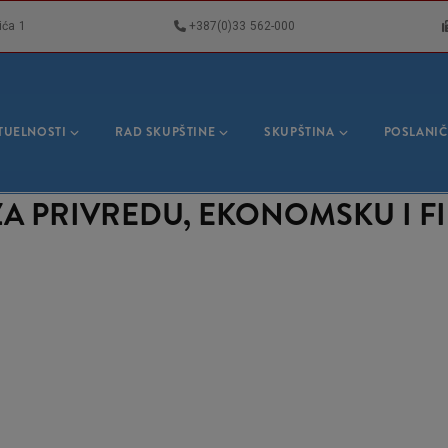
ića 1
+387(0)33 562-000
VNA
GACIJA
TUELNOSTI
RAD SKUPŠTINE
SKUPŠTINA
POSLANIČ
 ZA PRIVREDU, EKONOMSKU I F