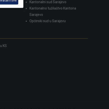
hvatam sve
Kantonalni sud Sarajevo
Kantonalno tužilaštvo Kantona
Sarajevo
Općinski sud u Sarajevu
ku KS