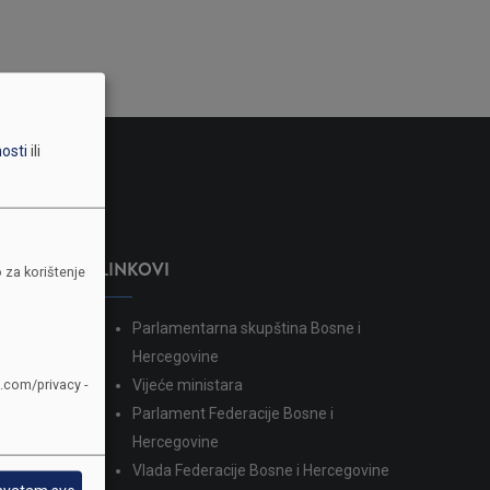
nosti
ili
LINKOVI
 za korištenje
Parlamentarna skupština Bosne i
dina
Hercegovine
e.com/privacy -
Vijeće ministara
Parlament Federacije Bosne i
Hercegovine
Vlada Federacije Bosne i Hercegovine