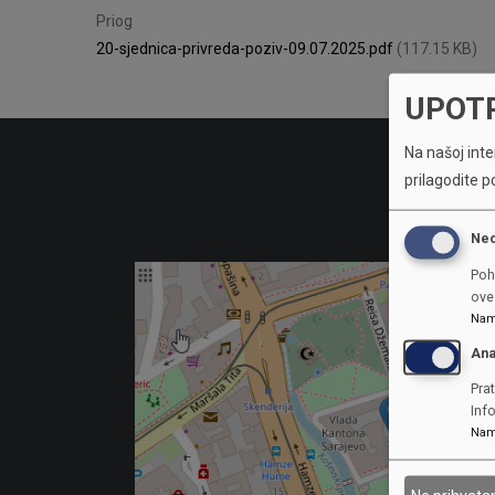
Priog
20-sjednica-privreda-poziv-09.07.2025.pdf
(117.15 KB)
UPOT
Na našoj inter
prilagodite p
Ne
Poh
ove 
Nam
Ana
Prat
Inf
Nam