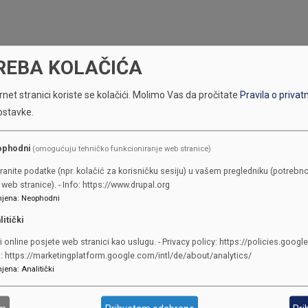
REBA KOLAČIĆA
net stranici koriste se kolačići.
Molimo Vas da pročitate
Pravila o privat
ostavke.
ophodni
(omogućuju tehničko funkcioniranje web stranice)
KONTAKTI
ranite podatke (npr. kolačić za korisničku sesiju) u vašem pregledniku (potrebno
web stranice). - Info: https://www.drupal.org
jena
:
Neophodni
SKUPŠTINA
litički
Adresa: Sarajevo, Reisa Džemalu
i online posjete web stranici kao uslugu. - Privacy policy: https://policies.googl
Čauševića 1
o: https://marketingplatform.google.com/intl/de/about/analytics/
387 33 562-044
jena
:
Analitički
387 33 562-210
skupstina@skupstina.ks.gov.ba