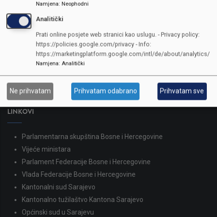
Namjena
:
Neophodni
Analitički
KONTAKTI
Prati online posjete web stranici kao uslugu. - Privacy policy:
https://policies.google.com/privacy - Info:
SKUPŠTINA
https://marketingplatform.google.com/intl/de/about/analytics/
Adresa: Sarajevo, Reisa Džemaludina Čauševića 1
Namjena
:
Analitički
387 33 562-044
387 33 562-210
Ne prihvatam
Prihvatam odabrano
Prihvatam sve
skupstina@skupstina.ks.gov.ba
LINKOVI
Parlamentarna skupština Bosne i Hercegovine
Vijeće ministara
Parlament Federacije Bosne i Hercegovine
Vlada Federacije Bosne i Hercegovine
Kantonalni sud Sarajevo
Kantonalno tužilaštvo Kantona Sarajevo
Općinski sud u Sarajevu