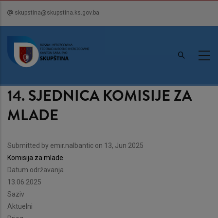
Skip
skupstina@skupstina.ks.gov.ba
to
main
content
14. SJEDNICA KOMISIJE ZA
MLADE
Submitted by
emir.nalbantic
on 13, Jun 2025
Komisija za mlade
Datum održavanja
13.06.2025
Saziv
Aktuelni