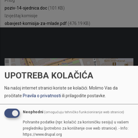
Priog
poziv-14-sjednica.doc
(101 KB)
Izvještaj komisije
obavjest-komisija-za-mlade.pdf
(476.19 KB)
UPOTREBA KOLAČIĆA
Na našoj internet stranici koriste se kolačići.
Molimo Vas da
pročitate
Pravila o privatnosti
ili prilagodite postavke.
Neophodni
(omogućuju tehničko funkcioniranje web stranice)
Pohranite podatke (npr. kolačić za korisničku sesiju) u vašem
pregledniku (potrebno za korištenje ove web stranice). - Info:
https://www.drupal.org