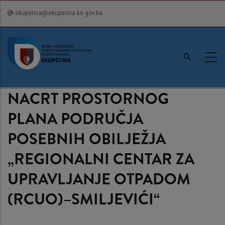
Skip
skupstina@skupstina.ks.gov.ba
to
main
content
NACRT PROSTORNOG
PLANA PODRUČJA
POSEBNIH OBILJEŽJA
„REGIONALNI CENTAR ZA
UPRAVLJANJE OTPADOM
(RCUO)–SMILJEVIĆI“