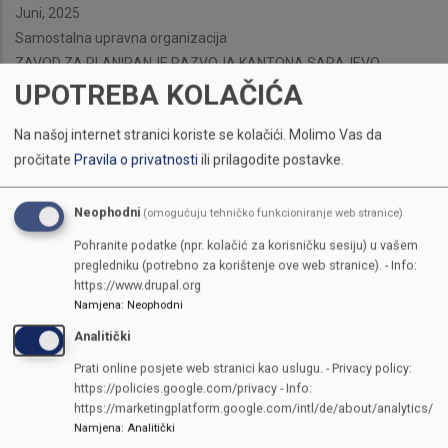
Juni, 2025
Samostalna upravna organizacija
ZAVOD ZA PLANIRANJE RAZVOJA KANTONA SARAJEVO
UPOTREBA KOLAČIĆA
Na našoj internet stranici koriste se kolačići.
Molimo Vas da
pročitate
Pravila o privatnosti
ili prilagodite postavke.
Neophodni
(omogućuju tehničko funkcioniranje web stranice)
Pohranite podatke (npr. kolačić za korisničku sesiju) u vašem
pregledniku (potrebno za korištenje ove web stranice). - Info:
https://www.drupal.org
Namjena
:
Neophodni
Analitički
Prati online posjete web stranici kao uslugu. - Privacy policy:
https://policies.google.com/privacy - Info:
https://marketingplatform.google.com/intl/de/about/analytics/
Namjena
:
Analitički