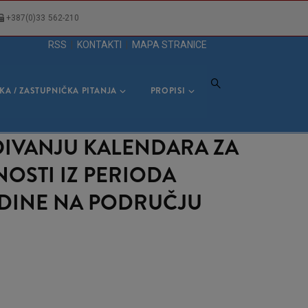
+387(0)33 562-210
RSS
|
KONTAKTI
|
MAPA STRANICE
KA / ZASTUPNIČKA PITANJA
PROPISI
IVANJU KALENDARA ZA
OSTI IZ PERIODA
ODINE NA PODRUČJU