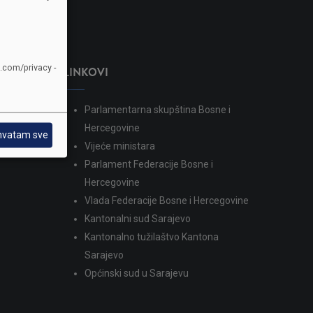
e.com/privacy -
LINKOVI
Parlamentarna skupština Bosne i
dina
Hercegovine
hvatam sve
Vijeće ministara
Parlament Federacije Bosne i
Hercegovine
Vlada Federacije Bosne i Hercegovine
Kantonalni sud Sarajevo
Kantonalno tužilaštvo Kantona
Sarajevo
Općinski sud u Sarajevu