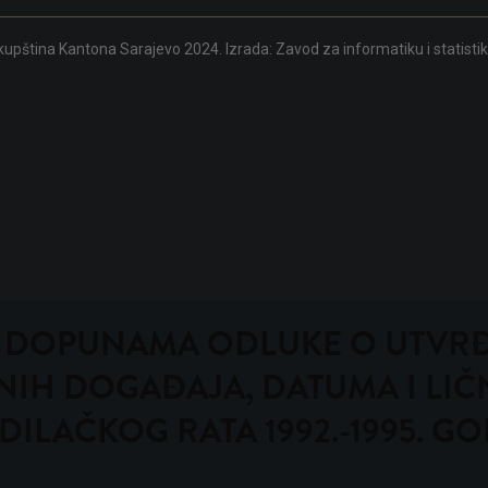
upština Kantona Sarajevo 2024. Izrada:
Zavod za informatiku i statisti
I DOPUNAMA ODLUKE O UTVRĐ
IH DOGAĐAJA, DATUMA I LIČN
LAČKOG RATA 1992.-1995. G