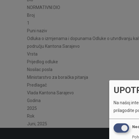
NORMATIVNI DIO
Broj
1
Puni naziv
Odluka o izmjenama i dopunama Odluke o utvrđivanju kale
području Kantona Sarajevo
Vrsta
Prijedlog odluke
Nosilac posla
Ministarstvo za boračka pitanja
Predlagač
UPOT
Vlada Kantona Sarajevo
Godina
Na našoj inter
2025
prilagodite p
Rok
Juni, 2025
Ne
Poh