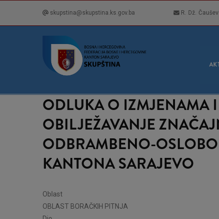
Skip
skupstina@skupstina.ks.gov.ba
R. Dž. Čaušev
to
main
content
GLA
NAVI
AK
ODLUKA O IZMJENAMA 
OBILJEŽAVANJE ZNAČAJN
ODBRAMBENO-OSLOBODI
KANTONA SARAJEVO
Oblast
OBLAST BORAČKIH PITNJA
Dio