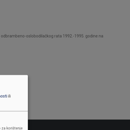
da odbrambeno-oslobodilačkog rata 1992.-1995. godine na
nosti
ili
 za korištenje