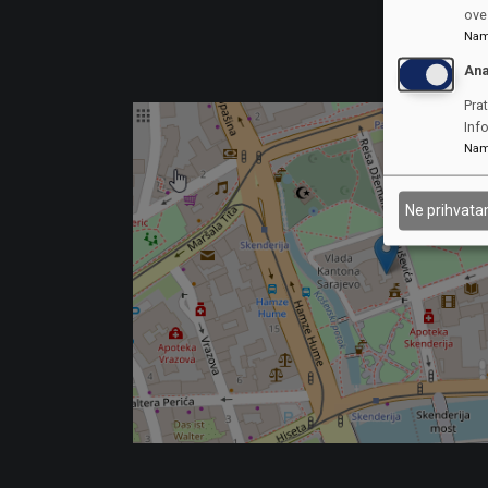
ove 
Nam
Ana
Prat
Inf
Nam
Ne prihvat