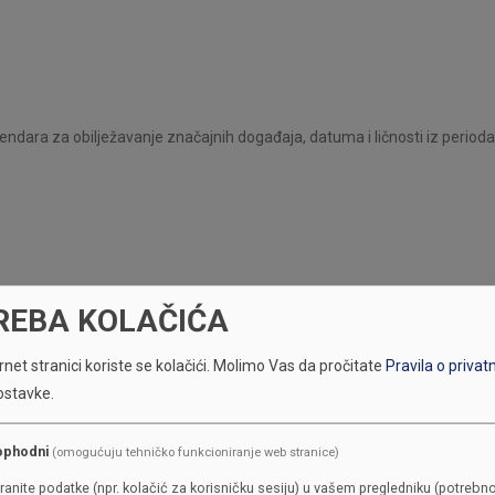
ndara za obilježavanje značajnih događaja, datuma i ličnosti iz perio
REBA KOLAČIĆA
net stranici koriste se kolačići.
Molimo Vas da pročitate
Pravila o privat
ostavke.
ophodni
(omogućuju tehničko funkcioniranje web stranice)
ranite podatke (npr. kolačić za korisničku sesiju) u vašem pregledniku (potrebno