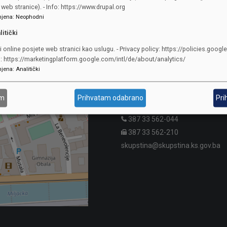
web stranice). - Info: https://www.drupal.org
jena
:
Neophodni
litički
i online posjete web stranici kao uslugu. - Privacy policy: https://policies.googl
KONTAKTI
o: https://marketingplatform.google.com/intl/de/about/analytics/
jena
:
Analitički
SKUPŠTINA
Adresa: Sarajevo, Reisa Džemalu
am
Prihvatam odabrano
Pri
Čauševića 1
387 33 562-044
387 33 562-210
skupstina@skupstina.ks.gov.ba