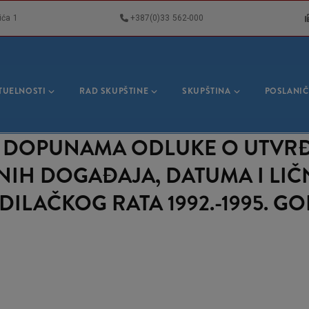
ića 1
+387(0)33 562-000
VNA
GACIJA
TUELNOSTI
RAD SKUPŠTINE
SKUPŠTINA
POSLANIČ
I DOPUNAMA ODLUKE O UTVRĐ
IH DOGAĐAJA, DATUMA I LIČN
LAČKOG RATA 1992.-1995. G