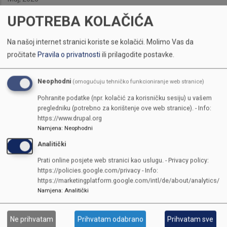
UPOTREBA KOLAČIĆA
Na našoj internet stranici koriste se kolačići.
Molimo Vas da
pročitate
Pravila o privatnosti
ili prilagodite postavke.
Neophodni
(omogućuju tehničko funkcioniranje web stranice)
Pohranite podatke (npr. kolačić za korisničku sesiju) u vašem
pregledniku (potrebno za korištenje ove web stranice). - Info:
https://www.drupal.org
Namjena
:
Neophodni
Analitički
Prati online posjete web stranici kao uslugu. - Privacy policy:
https://policies.google.com/privacy - Info:
https://marketingplatform.google.com/intl/de/about/analytics/
Namjena
:
Analitički
KONTAKTI
Ne prihvatam
Prihvatam odabrano
Prihvatam sve