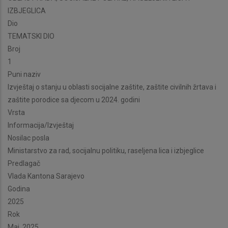
IZBJEGLICA
Dio
TEMATSKI DIO
Broj
1
Puni naziv
Izvještaj o stanju u oblasti socijalne zaštite, zaštite civilnih žrtava i
zaštite porodice sa djecom u 2024. godini
Vrsta
Informacija/Izvještaj
Nosilac posla
Ministarstvo za rad, socijalnu politiku, raseljena lica i izbjeglice
Predlagač
Vlada Kantona Sarajevo
Godina
2025
Rok
Maj, 2025