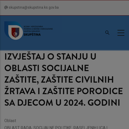
Skip
skupstina@skupstina.ks.gov.ba
to
main
content
IZVJEŠTAJ O STANJU U
OBLASTI SOCIJALNE
ZAŠTITE, ZAŠTITE CIVILNIH
ŽRTAVA I ZAŠTITE PORODICE
SA DJECOM U 2024. GODINI
Oblast
OBLAST RADA, SOCIJALNE POLITIKE, RASELJENIH LICA I