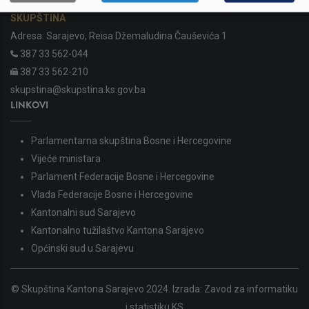
SKUPŠTINA
Adresa: Sarajevo, Reisa Džemaludina Čauševića 1
387 33 562-044
387 33 562-210
skupstina@skupstina.ks.gov.ba
LINKOVI
Parlamentarna skupština Bosne i Hercegovine
Vijeće ministara
Parlament Federacije Bosne i Hercegovine
Vlada Federacije Bosne i Hercegovine
Kantonalni sud Sarajevo
Kantonalno tužilaštvo Kantona Sarajevo
Općinski sud u Sarajevu
© Skupština Kantona Sarajevo 2024. Izrada:
Zavod za informatiku
i statistiku KS