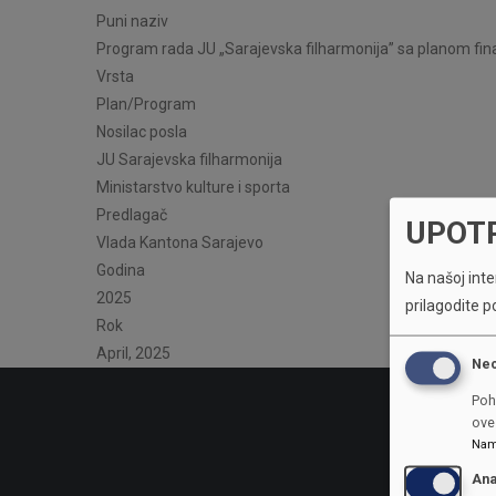
Puni naziv
Program rada JU „Sarajevska filharmonija” sa planom fin
Vrsta
Plan/Program
Nosilac posla
JU Sarajevska filharmonija
Ministarstvo kulture i sporta
Predlagač
UPOT
Vlada Kantona Sarajevo
Godina
Na našoj inter
2025
prilagodite p
Rok
April, 2025
Ne
Poh
ove 
Nam
Ana