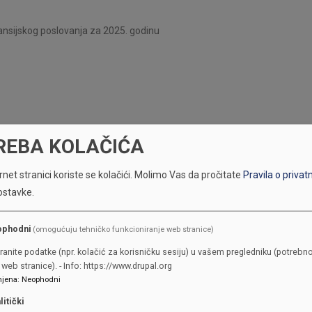
ansijskog poslovanja za 2025. godinu
REBA KOLAČIĆA
net stranici koriste se kolačići.
Molimo Vas da pročitate
Pravila o privat
ostavke.
ophodni
(omogućuju tehničko funkcioniranje web stranice)
ranite podatke (npr. kolačić za korisničku sesiju) u vašem pregledniku (potrebno
web stranice). - Info: https://www.drupal.org
jena
:
Neophodni
litički