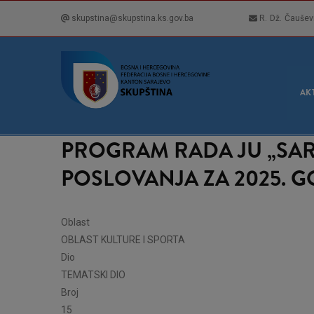
Skip
skupstina@skupstina.ks.gov.ba
R. Dž. Čaušev
to
main
content
GLA
NAVI
AK
PROGRAM RADA JU „SAR
POSLOVANJA ZA 2025. 
Oblast
OBLAST KULTURE I SPORTA
Dio
TEMATSKI DIO
Broj
15