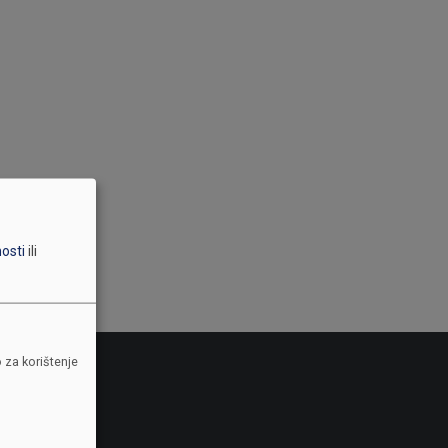
nosti
ili
 za korištenje