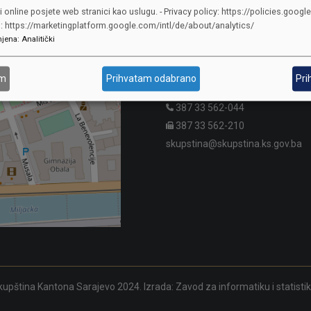
i online posjete web stranici kao uslugu. - Privacy policy: https://policies.googl
KONTAKTI
o: https://marketingplatform.google.com/intl/de/about/analytics/
jena
:
Analitički
SKUPŠTINA
Adresa: Sarajevo, Reisa Džemalu
am
Prihvatam odabrano
Pri
Čauševića 1
387 33 562-044
387 33 562-210
skupstina@skupstina.ks.gov.ba
upština Kantona Sarajevo 2024. Izrada:
Zavod za informatiku i statisti