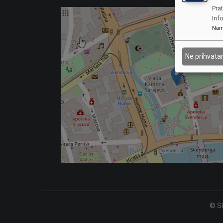
Prat
Inf
Nam
Ne prihvat
© Sk