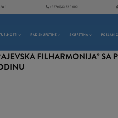
ića 1
+387(0)33 562-000
VNA
GACIJA
TUELNOSTI
RAD SKUPŠTINE
SKUPŠTINA
POSLANIČ
AJEVSKA FILHARMONIJA” SA 
GODINU