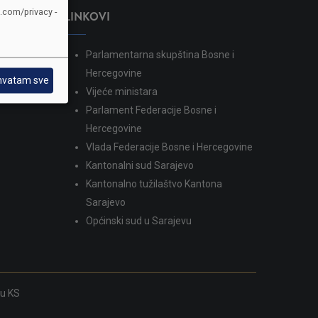
e.com/privacy -
LINKOVI
Parlamentarna skupština Bosne i
dina
Hercegovine
hvatam sve
Vijeće ministara
Parlament Federacije Bosne i
Hercegovine
Vlada Federacije Bosne i Hercegovine
Kantonalni sud Sarajevo
Kantonalno tužilaštvo Kantona
Sarajevo
Općinski sud u Sarajevu
ku KS