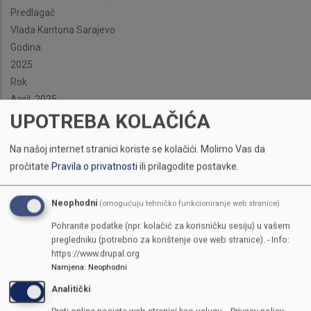
Predlagač
Vlada Kantona Sarajevo
Godina
2025
Rok
April, 2025
UPOTREBA KOLAČIĆA
Na našoj internet stranici koriste se kolačići.
Molimo Vas da
pročitate
Pravila o privatnosti
ili prilagodite postavke.
Neophodni
(omogućuju tehničko funkcioniranje web stranice)
Pohranite podatke (npr. kolačić za korisničku sesiju) u vašem
pregledniku (potrebno za korištenje ove web stranice). - Info:
https://www.drupal.org
Namjena
:
Neophodni
Analitički