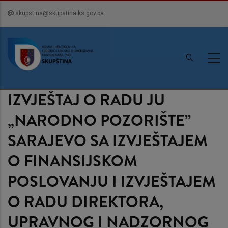
Skip
skupstina@skupstina.ks.gov.ba
to
main
content
IZVJEŠTAJ O RADU JU
„NARODNO POZORIŠTE”
SARAJEVO SA IZVJEŠTAJEM
O FINANSIJSKOM
POSLOVANJU I IZVJEŠTAJEM
O RADU DIREKTORA,
UPRAVNOG I NADZORNOG