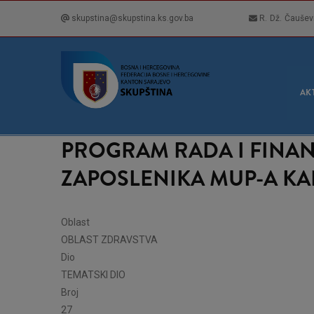
Skip
skupstina@skupstina.ks.gov.ba
R. Dž. Čaušev
to
main
content
GLA
NAVI
AK
PROGRAM RADA I FINANS
ZAPOSLENIKA MUP-A KA
Oblast
OBLAST ZDRAVSTVA
Dio
TEMATSKI DIO
Broj
27