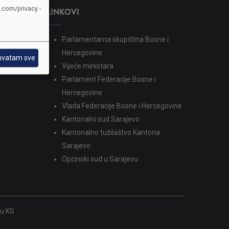
e.com/privacy -
LINKOVI
Parlamentarna skupština Bosne i
dina
Hercegovine
hvatam sve
Vijeće ministara
Parlament Federacije Bosne i
Hercegovine
Vlada Federacije Bosne i Hercegovine
Kantonalni sud Sarajevo
Kantonalno tužilaštvo Kantona
Sarajevo
Općinski sud u Sarajevu
ku KS