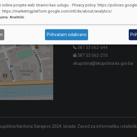
i online posjete web stranici kao uslugu. - Privacy policy: https://policies.googl
KONTAKTI
o: https://marketingplatform.google.com/intl/de/about/analytics/
jena
:
Analitički
SKUPŠTINA
Adresa: Sarajevo, Reisa Džemalu
am
Prihvatam odabrano
Pri
Čauševića 1
387 33 562-044
387 33 562-210
skupstina@skupstina.ks.gov.ba
upština Kantona Sarajevo 2024. Izrada:
Zavod za informatiku i statisti