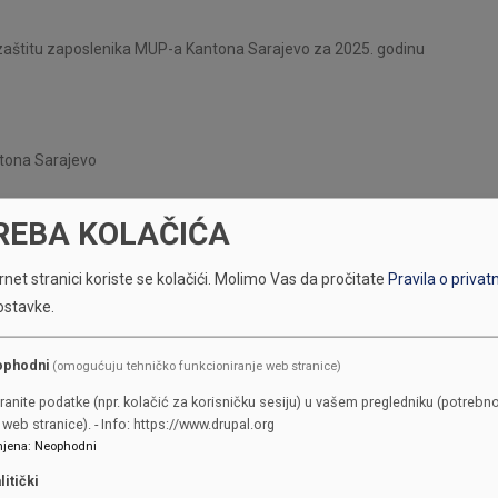
 zaštitu zaposlenika MUP-a Kantona Sarajevo za 2025. godinu
tona Sarajevo
REBA KOLAČIĆA
net stranici koriste se kolačići.
Molimo Vas da pročitate
Pravila o privat
ostavke.
ophodni
(omogućuju tehničko funkcioniranje web stranice)
ranite podatke (npr. kolačić za korisničku sesiju) u vašem pregledniku (potrebno
web stranice). - Info: https://www.drupal.org
jena
:
Neophodni
litički