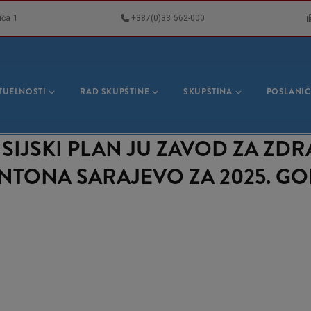
ića 1
+387(0)33 562-000
VNA
GACIJA
TUELNOSTI
RAD SKUPŠTINE
SKUPŠTINA
POSLANIČ
IJSKI PLAN JU ZAVOD ZA ZDR
NTONA SARAJEVO ZA 2025. G