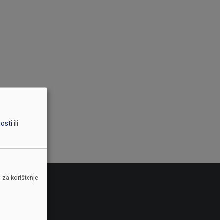
nosti
ili
 za korištenje