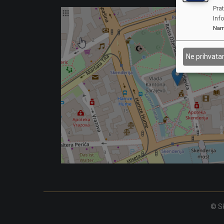
Prat
Inf
Nam
Ne prihvat
© Sk