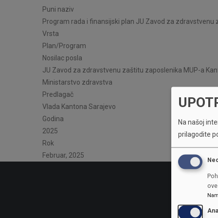
Puni naziv
Program rada i finansijski plan JU Zavod za zdravstvenu
Vrsta
Plan/Program
Nosilac posla
JU Zavod za zdravstvenu zaštitu zaposlenika MUP-a Kan
Ministarstvo zdravstva
Predlagač
UPOT
Vlada Kantona Sarajevo
Godina
Na našoj inter
2025
prilagodite p
Rok
Februar, 2025
Ne
Poh
ove 
Nam
Ana