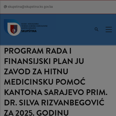
Skip
skupstina@skupstina.ks.gov.ba
to
main
content
PROGRAM RADA I
FINANSIJSKI PLAN JU
ZAVOD ZA HITNU
MEDICINSKU POMOĆ
KANTONA SARAJEVO PRIM.
DR. SILVA RIZVANBEGOVIĆ
ZA 2025. GODINU