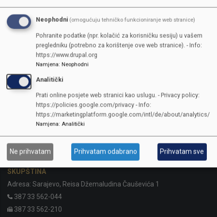
Neophodni
(omogućuju tehničko funkcioniranje web stranice)
Pohranite podatke (npr. kolačić za korisničku sesiju) u vašem
pregledniku (potrebno za korištenje ove web stranice). - Info:
https://www.drupal.org
Namjena
:
Neophodni
Analitički
Prati online posjete web stranici kao uslugu. - Privacy policy:
https://policies.google.com/privacy - Info:
https://marketingplatform.google.com/intl/de/about/analytics/
Namjena
:
Analitički
KONTAKTI
Ne prihvatam
Prihvatam odabrano
Prihvatam sve
SKUPŠTINA
Adresa: Sarajevo, Reisa Džemaludina Čauševića 1
387 33 562-044
387 33 562-210