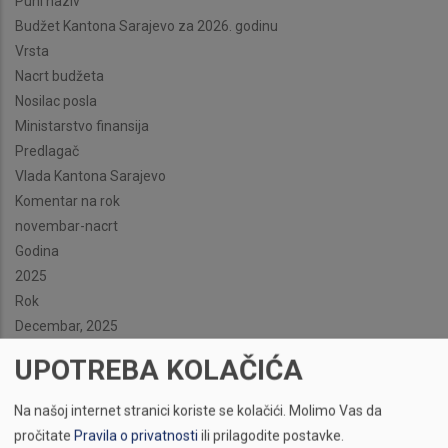
Puni naziv
Budžet Kantona Sarajevo za 2026. godinu
Vrsta
Nacrt budžeta
Nosilac posla
Ministarstvo finansija
Predlagač
Vlada Kantona Sarajevo
Komentar na rok
novembar-nacrt
Godina
2025
Rok
Decembar, 2025
UPOTREBA KOLAČIĆA
Na našoj internet stranici koriste se kolačići.
Molimo Vas da
pročitate
Pravila o privatnosti
ili prilagodite postavke.