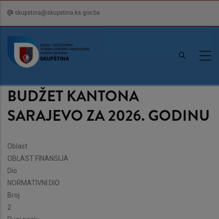
Skip
skupstina@skupstina.ks.gov.ba
to
main
content
BUDŽET KANTONA
SARAJEVO ZA 2026. GODINU
Oblast
OBLAST FINANSIJA
Dio
NORMATIVNI DIO
Broj
2