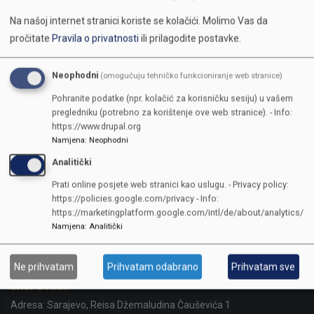
Na našoj internet stranici koriste se kolačići.
Molimo Vas da
pročitate
Pravila o privatnosti
ili prilagodite postavke.
Neophodni
(omogućuju tehničko funkcioniranje web stranice)
Pohranite podatke (npr. kolačić za korisničku sesiju) u vašem
pregledniku (potrebno za korištenje ove web stranice). - Info:
https://www.drupal.org
Namjena
:
Neophodni
Analitički
Prati online posjete web stranici kao uslugu. - Privacy policy:
https://policies.google.com/privacy - Info:
https://marketingplatform.google.com/intl/de/about/analytics/
Namjena
:
Analitički
KONTAKTI
Ne prihvatam
Prihvatam odabrano
Prihvatam sve
SKUPŠTINA
Adresa: Sarajevo, Reisa Džemaludina Čauševića 1