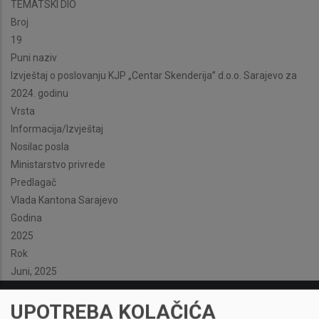
TEMATSKI DIO
Broj
19
Puni naziv
Izvještaj o poslovanju KJP „Centar Skenderija” d.o.o. Sarajevo za
2024. godinu
Vrsta
Informacija/Izvještaj
Nosilac posla
Ministarstvo privrede
Predlagač
Vlada Kantona Sarajevo
Godina
2025
Rok
Juni, 2025
UPOTREBA KOLAČIĆA