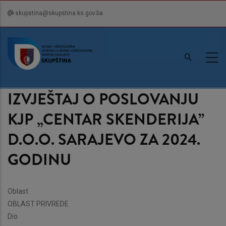
Skip
skupstina@skupstina.ks.gov.ba
to
main
content
IZVJEŠTAJ O POSLOVANJU
KJP „CENTAR SKENDERIJA”
D.O.O. SARAJEVO ZA 2024.
GODINU
Oblast
OBLAST PRIVREDE
Dio