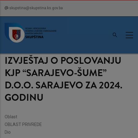
Skip
skupstina@skupstina.ks.gov.ba
to
main
content
IZVJEŠTAJ O POSLOVANJU
KJP “SARAJEVO-ŠUME”
D.O.O. SARAJEVO ZA 2024.
GODINU
Oblast
OBLAST PRIVREDE
Dio