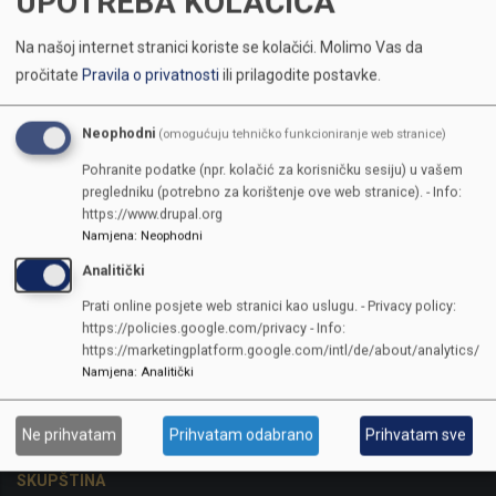
UPOTREBA KOLAČIĆA
Na našoj internet stranici koriste se kolačići.
Molimo Vas da
pročitate
Pravila o privatnosti
ili prilagodite postavke.
Neophodni
(omogućuju tehničko funkcioniranje web stranice)
Pohranite podatke (npr. kolačić za korisničku sesiju) u vašem
pregledniku (potrebno za korištenje ove web stranice). - Info:
https://www.drupal.org
Namjena
:
Neophodni
Analitički
Prati online posjete web stranici kao uslugu. - Privacy policy:
https://policies.google.com/privacy - Info:
https://marketingplatform.google.com/intl/de/about/analytics/
Namjena
:
Analitički
KONTAKTI
Ne prihvatam
Prihvatam odabrano
Prihvatam sve
SKUPŠTINA