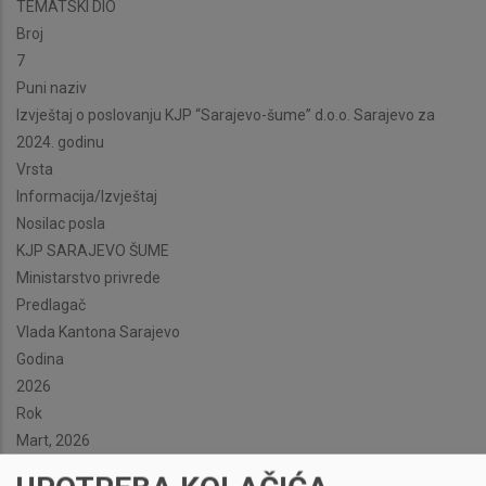
TEMATSKI DIO
Broj
7
Puni naziv
Izvještaj o poslovanju KJP “Sarajevo-šume” d.o.o. Sarajevo za
2024. godinu
Vrsta
Informacija/Izvještaj
Nosilac posla
KJP SARAJEVO ŠUME
Ministarstvo privrede
Predlagač
Vlada Kantona Sarajevo
Godina
2026
Rok
Mart, 2026