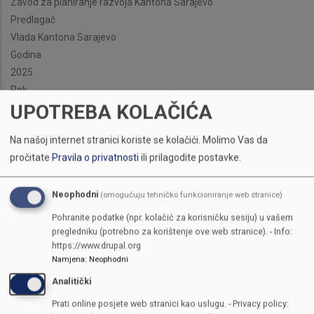
Zavod za planiranje razvoja Kantona Sarajevo
Predlagač
Vlada Kantona Sarajevo
Godina
2025
Rok
UPOTREBA KOLAČIĆA
Juli, 2025
Na našoj internet stranici koriste se kolačići.
Molimo Vas da
pročitate
Pravila o privatnosti
ili prilagodite postavke.
Neophodni
(omogućuju tehničko funkcioniranje web stranice)
Pohranite podatke (npr. kolačić za korisničku sesiju) u vašem
pregledniku (potrebno za korištenje ove web stranice). - Info:
https://www.drupal.org
Namjena
:
Neophodni
Analitički
Prati online posjete web stranici kao uslugu. - Privacy policy: