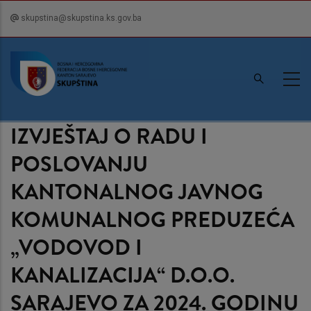
Skip
skupstina@skupstina.ks.gov.ba
to
main
content
IZVJEŠTAJ O RADU I
POSLOVANJU
KANTONALNOG JAVNOG
KOMUNALNOG PREDUZEĆA
„VODOVOD I
KANALIZACIJA“ D.O.O.
SARAJEVO ZA 2024. GODINU