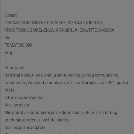
Oblast
OBLAST KOMUNALNE PRIVREDE, INFRASTRUKTURE,
PROSTORNOG UREĐENJA, GRAĐENJA I ZAŠTITE OKOLIŠA
Dio
TEMATSKI DIO
Broj
1
Puni naziv
Izvještaj o radu i poslovanju kantonalnog javnog komunalnog
preduzeća „Vodovod i kanalizacija“ d.o.o. Sarajevo za 2024. godinu
Vrsta
Informacija/Izvještaj
Nosilac posla
Ministarstvo komunalne privrede, infrastrukture, prostornog
uređenja, građenja i zaštite okoliša
Nosilac posla dodatak