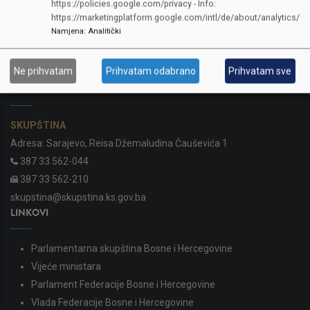
https://policies.google.com/privacy - Info:
https://marketingplatform.google.com/intl/de/about/analytics/
Namjena
:
Analitički
Ne prihvatam
Prihvatam odabrano
Prihvatam sve
KONTAKTI
SKUPŠTINA
Adresa: Sarajevo, Reisa Džemaludina Čauševića 1
387 33 562-044
387 33 562-210
skupstina@skupstina.ks.gov.ba
LINKOVI
Parlamentarna skupština Bosne i Hercegovine
Vijeće ministara
Parlament Federacije Bosne i Hercegovine
Vlada Federacije Bosne i Hercegovine