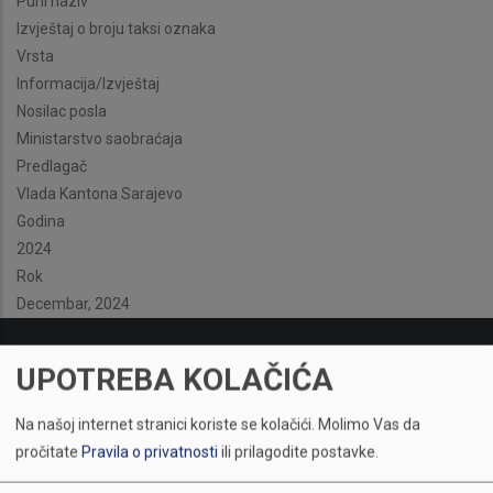
Puni naziv
Izvještaj o broju taksi oznaka
Vrsta
Informacija/Izvještaj
Nosilac posla
Ministarstvo saobraćaja
Predlagač
Vlada Kantona Sarajevo
Godina
2024
Rok
Decembar, 2024
UPOTREBA KOLAČIĆA
Na našoj internet stranici koriste se kolačići.
Molimo Vas da
pročitate
Pravila o privatnosti
ili prilagodite postavke.