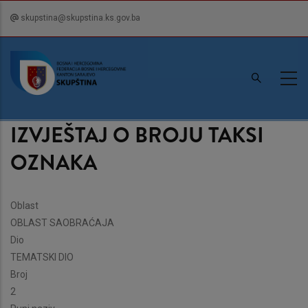
Skip
skupstina@skupstina.ks.gov.ba
to
main
content
IZVJEŠTAJ O BROJU TAKSI
OZNAKA
Oblast
OBLAST SAOBRAĆAJA
Dio
TEMATSKI DIO
Broj
2