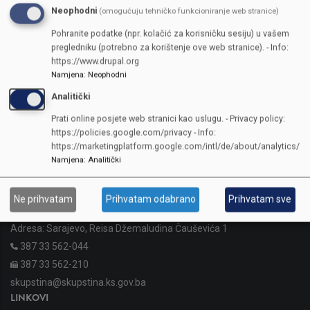
Neophodni
(omogućuju tehničko funkcioniranje web stranice)
Pohranite podatke (npr. kolačić za korisničku sesiju) u vašem
pregledniku (potrebno za korištenje ove web stranice). - Info:
https://www.drupal.org
Namjena
:
Neophodni
Analitički
Prati online posjete web stranici kao uslugu. - Privacy policy:
https://policies.google.com/privacy - Info:
https://marketingplatform.google.com/intl/de/about/analytics/
Namjena
:
Analitički
KONTAKTI
Ne prihvatam
Prihvatam odabrano
Prihvatam sve
SKUPŠTINA
Adresa: Sarajevo, Reisa Džemaludina Čauševića 1
387 33 562-044
387 33 562-210
skupstina@skupstina.ks.gov.ba
LINKOVI