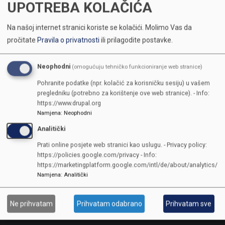
UPOTREBA KOLAČIĆA
Na našoj internet stranici koriste se kolačići.
Molimo Vas da
pročitate
Pravila o privatnosti
ili prilagodite postavke.
Neophodni
(omogućuju tehničko funkcioniranje web stranice)
Pohranite podatke (npr. kolačić za korisničku sesiju) u vašem
pregledniku (potrebno za korištenje ove web stranice). - Info:
https://www.drupal.org
Namjena
:
Neophodni
Analitički
Prati online posjete web stranici kao uslugu. - Privacy policy:
https://policies.google.com/privacy - Info:
https://marketingplatform.google.com/intl/de/about/analytics/
Namjena
:
Analitički
Ne prihvatam
Prihvatam odabrano
Prihvatam sve
KONTAKTI