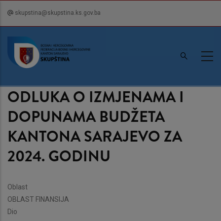
Skip
skupstina@skupstina.ks.gov.ba
to
main
content
ODLUKA O IZMJENAMA I
DOPUNAMA BUDŽETA
KANTONA SARAJEVO ZA
2024. GODINU
Oblast
OBLAST FINANSIJA
Dio