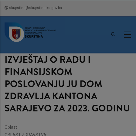
Skip
skupstina@skupstina.ks.gov.ba
to
main
content
IZVJEŠTAJ O RADU I
FINANSIJSKOM
POSLOVANJU JU DOM
ZDRAVLJA KANTONA
SARAJEVO ZA 2023. GODINU
Oblast
OBLAST ZDRAVSTVA