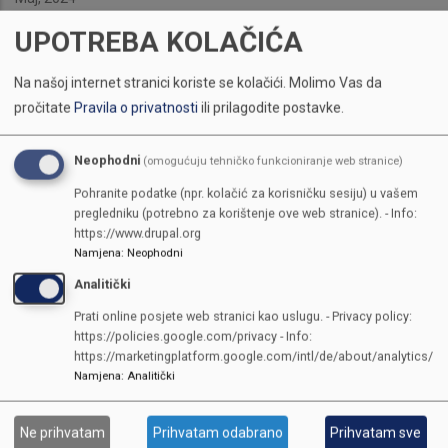
UPOTREBA KOLAČIĆA
Na našoj internet stranici koriste se kolačići.
Molimo Vas da
pročitate
Pravila o privatnosti
ili prilagodite postavke.
Neophodni
(omogućuju tehničko funkcioniranje web stranice)
Pohranite podatke (npr. kolačić za korisničku sesiju) u vašem
pregledniku (potrebno za korištenje ove web stranice). - Info:
https://www.drupal.org
Namjena
:
Neophodni
Analitički
Prati online posjete web stranici kao uslugu. - Privacy policy:
https://policies.google.com/privacy - Info:
https://marketingplatform.google.com/intl/de/about/analytics/
Namjena
:
Analitički
KONTAKTI
Ne prihvatam
Prihvatam odabrano
Prihvatam sve