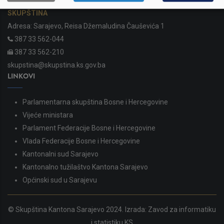
SKUPŠTINA
Adresa: Sarajevo, Reisa Džemaludina Čauševića 1
387 33 562-044
387 33 562-210
skupstina@skupstina.ks.gov.ba
LINKOVI
Parlamentarna skupština Bosne i Hercegovine
Vijeće ministara
Parlament Federacije Bosne i Hercegovine
Vlada Federacije Bosne i Hercegovine
Kantonalni sud Sarajevo
Kantonalno tužilaštvo Kantona Sarajevo
Općinski sud u Sarajevu
© Skupština Kantona Sarajevo 2024. Izrada:
Zavod za informatiku
i statistiku KS