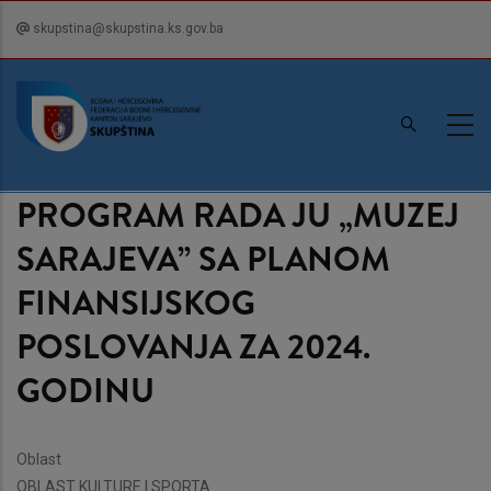
Skip
skupstina@skupstina.ks.gov.ba
to
main
content
PROGRAM RADA JU „MUZEJ
SARAJEVA” SA PLANOM
FINANSIJSKOG
POSLOVANJA ZA 2024.
GODINU
Oblast
OBLAST KULTURE I SPORTA