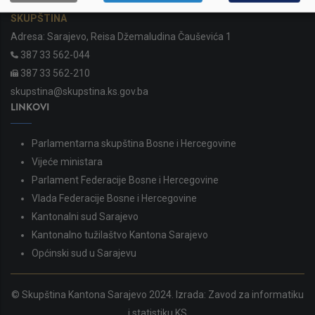
SKUPŠTINA
Adresa: Sarajevo, Reisa Džemaludina Čauševića 1
387 33 562-044
387 33 562-210
skupstina@skupstina.ks.gov.ba
LINKOVI
Parlamentarna skupština Bosne i Hercegovine
Vijeće ministara
Parlament Federacije Bosne i Hercegovine
Vlada Federacije Bosne i Hercegovine
Kantonalni sud Sarajevo
Kantonalno tužilaštvo Kantona Sarajevo
Općinski sud u Sarajevu
© Skupština Kantona Sarajevo 2024. Izrada:
Zavod za informatiku
i statistiku KS