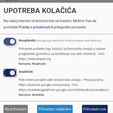
UPOTREBA KOLAČIĆA
Na našoj internet stranici koriste se kolačići.
Molimo Vas da
pročitate
Pravila o privatnosti
ili prilagodite postavke.
Neophodni
(omogućuju tehničko funkcioniranje web stranice)
Pohranite podatke (npr. kolačić za korisničku sesiju) u vašem
pregledniku (potrebno za korištenje ove web stranice). - Info:
https://www.drupal.org
Namjena
:
Neophodni
Analitički
Prati online posjete web stranici kao uslugu. - Privacy policy:
https://policies.google.com/privacy - Info:
https://marketingplatform.google.com/intl/de/about/analytics/
Namjena
:
Analitički
KONTAKTI
Ne prihvatam
Prihvatam odabrano
Prihvatam sve