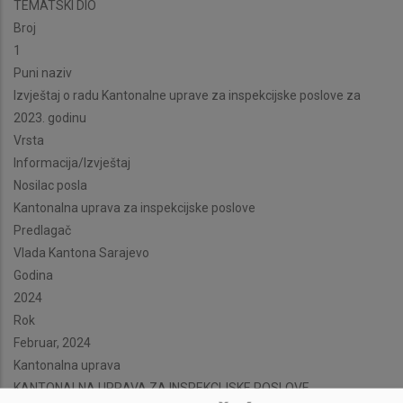
TEMATSKI DIO
Broj
1
Puni naziv
Izvještaj o radu Kantonalne uprave za inspekcijske poslove za
2023. godinu
Vrsta
Informacija/Izvještaj
Nosilac posla
Kantonalna uprava za inspekcijske poslove
Predlagač
Vlada Kantona Sarajevo
Godina
2024
Rok
Februar, 2024
Kantonalna uprava
KANTONALNA UPRAVA ZA INSPEKCIJSKE POSLOVE