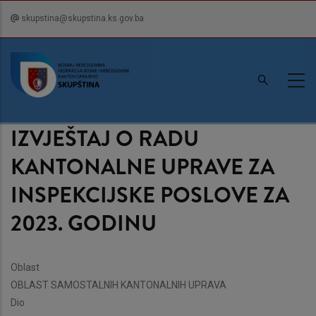
Skip
skupstina@skupstina.ks.gov.ba
to
main
content
IZVJEŠTAJ O RADU
KANTONALNE UPRAVE ZA
INSPEKCIJSKE POSLOVE ZA
2023. GODINU
Oblast
OBLAST SAMOSTALNIH KANTONALNIH UPRAVA
Dio