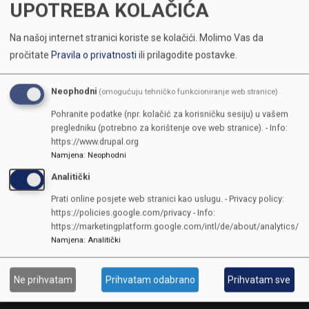
UPOTREBA KOLAČIĆA
Na našoj internet stranici koriste se kolačići.
Molimo Vas da
pročitate
Pravila o privatnosti
ili prilagodite postavke.
Neophodni
(omogućuju tehničko funkcioniranje web stranice)
Pohranite podatke (npr. kolačić za korisničku sesiju) u vašem
pregledniku (potrebno za korištenje ove web stranice). - Info:
https://www.drupal.org
Namjena
:
Neophodni
Analitički
Prati online posjete web stranici kao uslugu. - Privacy policy:
https://policies.google.com/privacy - Info:
https://marketingplatform.google.com/intl/de/about/analytics/
Namjena
:
Analitički
Ne prihvatam
Prihvatam odabrano
Prihvatam sve
KONTAKTI