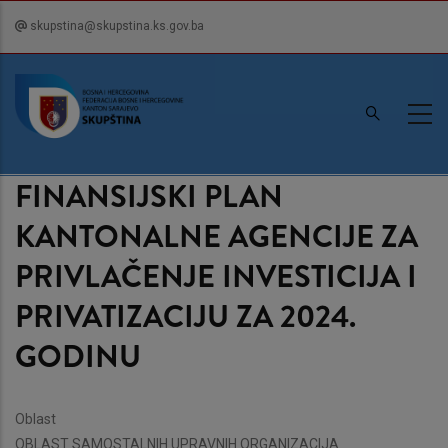
Skip
skupstina@skupstina.ks.gov.ba
to
main
content
FINANSIJSKI PLAN
KANTONALNE AGENCIJE ZA
PRIVLAČENJE INVESTICIJA I
PRIVATIZACIJU ZA 2024.
GODINU
Oblast
OBLAST SAMOSTALNIH UPRAVNIH ORGANIZACIJA