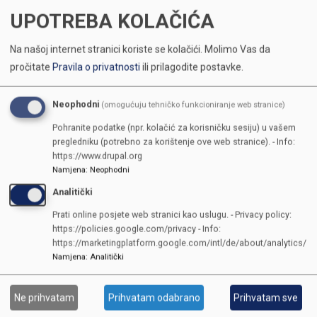
UPOTREBA KOLAČIĆA
Na našoj internet stranici koriste se kolačići.
Molimo Vas da
pročitate
Pravila o privatnosti
ili prilagodite postavke.
Neophodni
(omogućuju tehničko funkcioniranje web stranice)
Pohranite podatke (npr. kolačić za korisničku sesiju) u vašem
pregledniku (potrebno za korištenje ove web stranice). - Info:
https://www.drupal.org
Namjena
:
Neophodni
Analitički
Prati online posjete web stranici kao uslugu. - Privacy policy:
https://policies.google.com/privacy - Info:
https://marketingplatform.google.com/intl/de/about/analytics/
Namjena
:
Analitički
KONTAKTI
Ne prihvatam
Prihvatam odabrano
Prihvatam sve