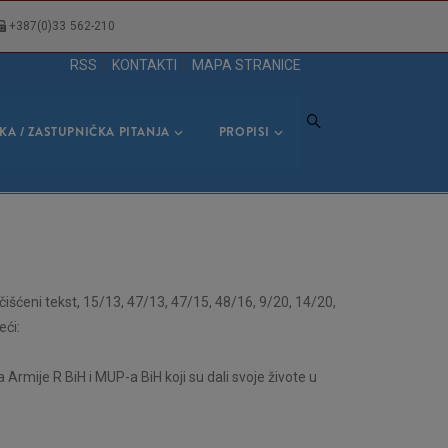
+387(0)33 562-210
RSS
|
KONTAKTI
|
MAPA STRANICE
KA / ZASTUPNIČKA PITANJA
PROPISI
išćeni tekst, 15/13, 47/13, 47/15, 48/16, 9/20, 14/20,
eći:
Armije R BiH i MUP-a BiH koji su dali svoje živote u