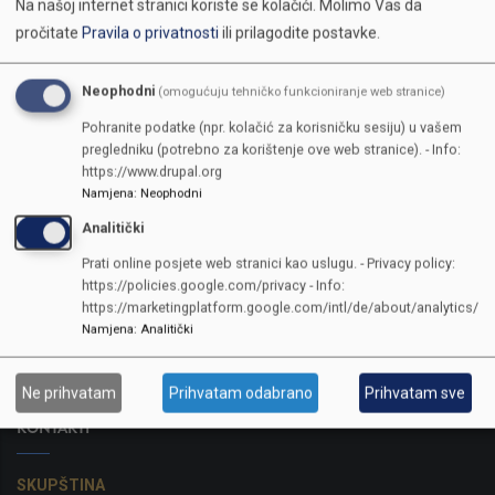
Na našoj internet stranici koriste se kolačići.
Molimo Vas da
pročitate
Pravila o privatnosti
ili prilagodite postavke.
Neophodni
(omogućuju tehničko funkcioniranje web stranice)
Pohranite podatke (npr. kolačić za korisničku sesiju) u vašem
pregledniku (potrebno za korištenje ove web stranice). - Info:
https://www.drupal.org
Namjena
:
Neophodni
Analitički
Prati online posjete web stranici kao uslugu. - Privacy policy:
https://policies.google.com/privacy - Info:
https://marketingplatform.google.com/intl/de/about/analytics/
Namjena
:
Analitički
Ne prihvatam
Prihvatam odabrano
Prihvatam sve
KONTAKTI
SKUPŠTINA