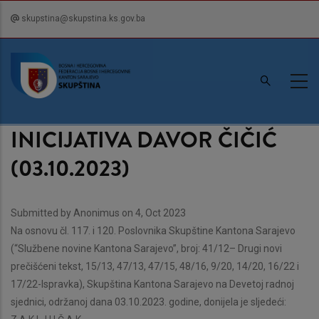
Skip
skupstina@skupstina.ks.gov.ba
to
main
content
INICIJATIVA DAVOR ČIČIĆ
(03.10.2023)
Submitted by
Anonimus
on 4, Oct 2023
Na osnovu čl. 117. i 120. Poslovnika Skupštine Kantona Sarajevo
(“Službene novine Kantona Sarajevo”, broj: 41/12– Drugi novi
prečišćeni tekst, 15/13, 47/13, 47/15, 48/16, 9/20, 14/20, 16/22 i
17/22-Ispravka), Skupština Kantona Sarajevo na Devetoj radnoj
sjednici, održanoj dana 03.10.2023. godine, donijela je sljedeći: