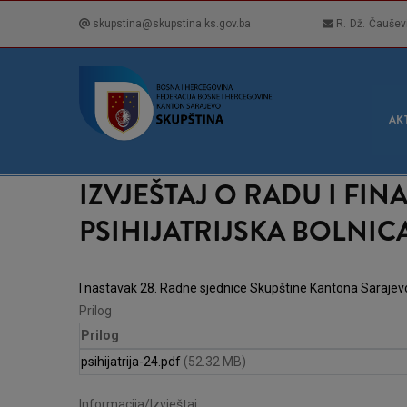
Skip
skupstina@skupstina.ks.gov.ba
R. Dž. Čaušev
to
main
content
GLA
NAVI
AK
IZVJEŠTAJ O RADU I F
PSIHIJATRIJSKA BOLNIC
I nastavak 28. Radne sjednice Skupštine Kantona Sarajev
Prilog
Prilog
psihijatrija-24.pdf
(52.32 MB)
Informacija/Izvještaj