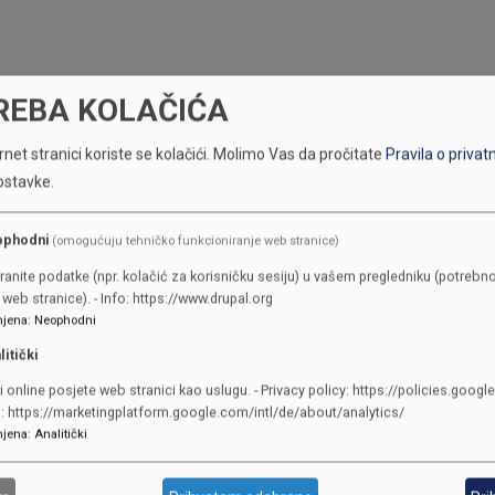
REBA KOLAČIĆA
net stranici koriste se kolačići.
Molimo Vas da pročitate
Pravila o privat
ostavke.
ophodni
(omogućuju tehničko funkcioniranje web stranice)
KONTAKTI
ranite podatke (npr. kolačić za korisničku sesiju) u vašem pregledniku (potrebno
web stranice). - Info: https://www.drupal.org
jena
:
Neophodni
SKUPŠTINA
litički
Adresa: Sarajevo, Reisa Džemalu
i online posjete web stranici kao uslugu. - Privacy policy: https://policies.googl
Čauševića 1
o: https://marketingplatform.google.com/intl/de/about/analytics/
387 33 562-044
jena
:
Analitički
387 33 562-210
skupstina@skupstina.ks.gov.ba