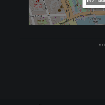
Ne prihvat
© Sk