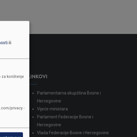
nosti
ili
LINKOVI
 za korištenje
Parlamentarna skupština Bosne i
dina
Hercegovine
e.com/privacy -
Vijeće ministara
Parlament Federacije Bosne i
Hercegovine
Vlada Federacije Bosne i Hercegovine