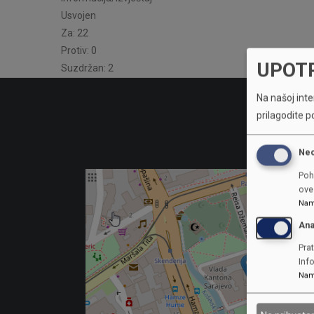
Usvojen
Za: 22
Protiv: 0
UPOT
Suzdržan: 2
Na našoj inter
prilagodite p
Ne
Poh
ove 
Nam
Ana
Prat
Inf
Nam