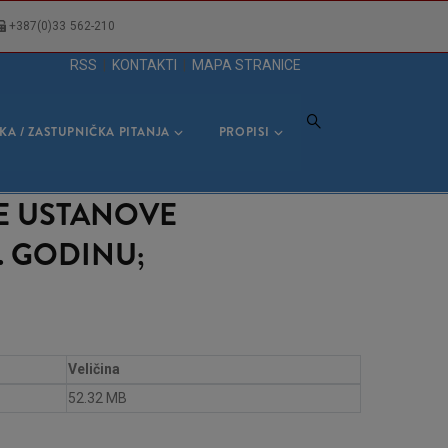
+387(0)33 562-210
RSS
|
KONTAKTI
|
MAPA STRANICE
KA / ZASTUPNIČKA PITANJA
PROPISI
NE USTANOVE
. GODINU;
Veličina
52.32 MB