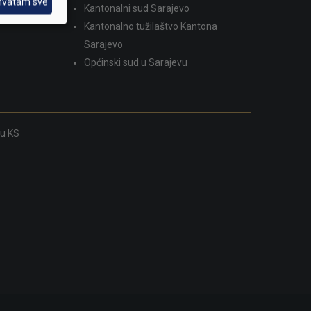
hvatam sve
Kantonalni sud Sarajevo
Kantonalno tužilaštvo Kantona
Sarajevo
Općinski sud u Sarajevu
ku KS