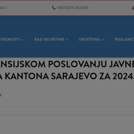
ića 1
+387(0)33 562-000
VNA
GACIJA
TUELNOSTI
RAD SKUPŠTINE
SKUPŠTINA
POSLANIČ
INANSIJSKOM POSLOVANJU JAV
A KANTONA SARAJEVO ZA 2024
o