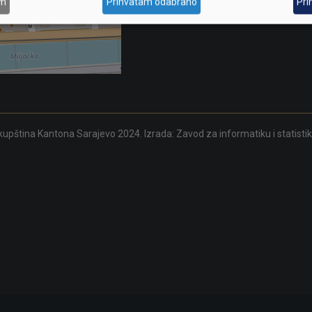
am
Prihvatam odabrano
Pri
upština Kantona Sarajevo 2024. Izrada:
Zavod za informatiku i statisti