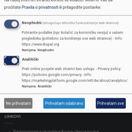
pročitate
Pravila o privatnosti
ili prilagodite postavke.
Neophodni
(omogućuju tehničko funkcioniranje web stranice)
Pohranite podatke (npr. kolačić za korisničku sesiju) u vašem
pregledniku (potrebno za korištenje ove web stranice). - Info:
https://www.drupal.org
Namjena
:
Neophodni
Analitički
KONTAKTI
Prati online posjete web stranici kao uslugu. - Privacy policy:
https://policies.google.com/privacy - Info:
SKUPŠTINA
https://marketingplatform.google.com/intl/de/about/analytics/
Namjena
:
Analitički
Adresa: Sarajevo, Reisa Džemaludina Čauševića 1
387 33 562-044
387 33 562-210
Ne prihvatam
Prihvatam odabrano
Prihvatam sve
skupstina@skupstina.ks.gov.ba
LINKOVI
Parlamentarna skupština Bosne i Hercegovine