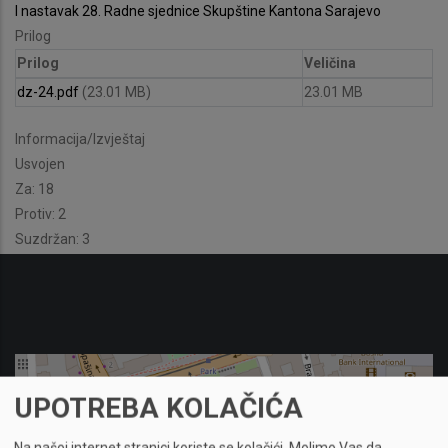
I nastavak 28. Radne sjednice Skupštine Kantona Sarajevo
Prilog
Prilog
Veličina
dz-24.pdf
(23.01 MB)
23.01 MB
Informacija/Izvještaj
Usvojen
Za: 18
Protiv: 2
Suzdržan: 3
UPOTREBA KOLAČIĆA
Na našoj internet stranici koriste se kolačići.
Molimo Vas da