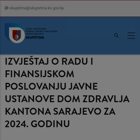
Skip
skupstina@skupstina.ks.gov.ba
to
main
content
IZVJEŠTAJ O RADU I
FINANSIJSKOM
POSLOVANJU JAVNE
USTANOVE DOM ZDRAVLJA
KANTONA SARAJEVO ZA
2024. GODINU