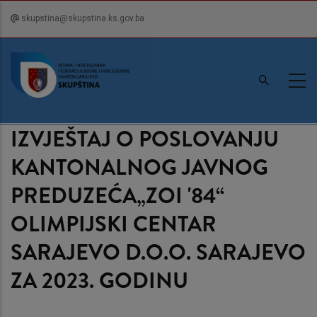
Skip
skupstina@skupstina.ks.gov.ba
to
main
content
IZVJEŠTAJ O POSLOVANJU
KANTONALNOG JAVNOG
PREDUZEĆA„ZOI '84“
OLIMPIJSKI CENTAR
SARAJEVO D.O.O. SARAJEVO
ZA 2023. GODINU