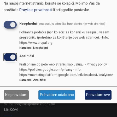
Na našoj internet stranici koriste se kolačići.
Molimo Vas da
pročitate
Pravila o privatnosti
ili prilagodite postavke.
Neophodni
(omogućuju tehničko funkcioniranje web stranice)
Pohranite podatke (npr. kolačić za korisničku sesiju) u vašem
pregledniku (potrebno za korištenje ove web stranice). - Info:
https://www.drupal.org
Namjena
:
Neophodni
Analitički
KONTAKTI
Prati online posjete web stranici kao uslugu. - Privacy policy:
https://policies.google.com/privacy - Info:
https://marketingplatform.google.com/intl/de/about/analytics/
SKUPŠTINA
Namjena
:
Analitički
Adresa: Sarajevo, Reisa Džemaludina Čauševića 1
387 33 562-044
Ne prihvatam
Prihvatam odabrano
Prihvatam sve
387 33 562-210
skupstina@skupstina.ks.gov.ba
LINKOVI