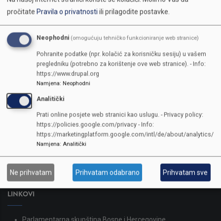
pročitate
Pravila o privatnosti
ili prilagodite postavke.
Neophodni
(omogućuju tehničko funkcioniranje web stranice)
Pohranite podatke (npr. kolačić za korisničku sesiju) u vašem
pregledniku (potrebno za korištenje ove web stranice). - Info:
https://www.drupal.org
Namjena
:
Neophodni
Analitički
KONTAKTI
Prati online posjete web stranici kao uslugu. - Privacy policy:
https://policies.google.com/privacy - Info:
SKUPŠTINA
https://marketingplatform.google.com/intl/de/about/analytics/
Adresa: Sarajevo, Reisa Džemaludina Čauševića 1
Namjena
:
Analitički
387 33 562-044
387 33 562-210
Ne prihvatam
Prihvatam odabrano
Prihvatam sve
skupstina@skupstina.ks.gov.ba
LINKOVI
Parlamentarna skupština Bosne i Hercegovine