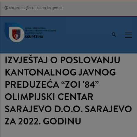
Skip
skupstina@skupstina.ks.gov.ba
to
main
content
IZVJEŠTAJ O POSLOVANJU
KANTONALNOG JAVNOG
PREDUZEĆA “ZOI '84”
OLIMPIJSKI CENTAR
SARAJEVO D.O.O. SARAJEVO
ZA 2022. GODINU