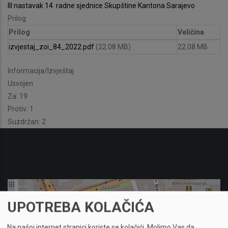
III nastavak 14. radne sjednice Skupštine Kantona Sarajevo
Prilog
Prilog
Veličina
izvjestaj_zoi_84_2022.pdf
(22.08 MB)
22.08 MB
Informacija/Izvještaj
Usvojen
Za: 19
Protiv: 1
Suzdržan: 2
UPOTREBA KOLAČIĆA
Na našoj internet stranici koriste se kolačići.
Molimo Vas da