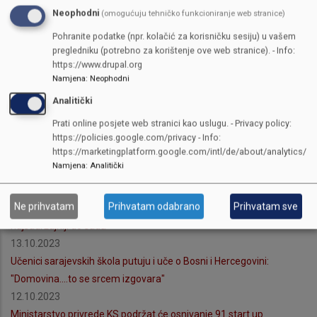
Neophodni
17.10.2023
(omogućuju tehničko funkcioniranje web stranice)
Iz resornog kantonalnog ministarstva podsjećaju operatore na
Pohranite podatke (npr. kolačić za korisničku sesiju) u vašem
obavezu mjerenja emisija iz postrojenja za sagorijevanje
pregledniku (potrebno za korištenje ove web stranice). - Info:
https://www.drupal.org
16.10.2023
Namjena
:
Neophodni
Za nastavnike Historije: Održana stručna edukacija o temi "Kako
Analitički
poučavati o ratu 1992-1995. godine koristeći usmenu historiju"
16.10.2023
Prati online posjete web stranici kao uslugu. - Privacy policy:
Ministarstvo za odgoj i obrazovanje KS o problemu u OŠ "Skender
https://policies.google.com/privacy - Info:
https://marketingplatform.google.com/intl/de/about/analytics/
Kulenović": Vrlo osjetljivo pitanje se mora rješavati na nivou
Namjena
:
Analitički
stručne zajednice
13.10.2023
Ne prihvatam
Prihvatam odabrano
Prihvatam sve
U Skenderiji 02. novembra počinje Sajam bh. privrede,
najsadržajniji do sada
13.10.2023
Učenici sarajevskih škola putuju i uče o Bosni i Hercegovini:
"Domovina....to se srcem izgovara"
12.10.2023
Ministarstvo privrede KS podržat će osnivanje 91 start up