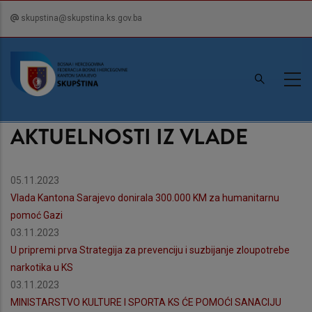
Skip
skupstina@skupstina.ks.gov.ba
to
main
content
AKTUELNOSTI IZ VLADE
05.11.2023
Vlada Kantona Sarajevo donirala 300.000 KM za humanitarnu
pomoć Gazi
03.11.2023
U pripremi prva Strategija za prevenciju i suzbijanje zloupotrebe
narkotika u KS
03.11.2023
MINISTARSTVO KULTURE I SPORTA KS ĆE POMOĆI SANACIJU