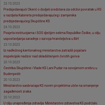
25.10.2023
Predsjedavajući Okerić o dodjeli sredstava za održivi povratak u RS
s razdjela Kabineta predsjedavajućeg i zamjenika
predsjedavajućeg Skupštine KS
24.10.2023
Posjeta institucijama i SOS dječijim selima Republike Češke, u cilju
uspostavljanja saradnje i razvoja hraniteljstva u BiH
23.10.2023
Iz nadležnog kantonalnog ministarstva zatražili pojačani
inspekcijski nadzor nad skladištenjem čvrstih goriva
20.10.2023
Čestitka Skupštine i Vlade KS Lani Pudar na osvojenom srebru u
Budimpešti
20.10.2023
Ministarstvo saobraćaja KS novim projektima utiče na smanjenje
zagađenosti zraka
20.10.2023
U cilju unapređenja zdravlja: Ministarstvo zdravstva KS podržalo