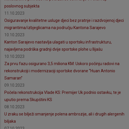
poslovnog subjekta
11.10.2023
Osiguravanje kvalitetne usluge djeci bez pratnje i razdvojenoj djeci
migrantima/izbjeglicama na području Kantona Sarajevo
10.10.2023
Kanton Sarajevo nastavlja ulagati u sportsku infrastrukturu,
najavljena podrška gradnji dvije sportske plohe u Ilijašu
10.10.2023
Za prvu fazu osigurano 3,5 miliona KM: Uskoro počinju radovi na
rekonstrukciji i modernizaciji sportske dvorane “Huan Antonio
Samaran”
09.10.2023
Počela rekonstrukcija Vlade KS: Premijer Uk podnio ostavku, te je
uputio prema Skupštini KS
08.10.2023
U zraku se bilježi smanjenje polena ambrozije, ali i drugih alergenih
biljaka
07.10.2023