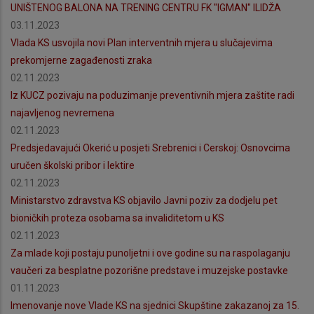
UNIŠTENOG BALONA NA TRENING CENTRU FK "IGMAN" ILIDŽA
03.11.2023
Vlada KS usvojila novi Plan interventnih mjera u slučajevima
prekomjerne zagađenosti zraka
02.11.2023
Iz KUCZ pozivaju na poduzimanje preventivnih mjera zaštite radi
najavljenog nevremena
02.11.2023
Predsjedavajući Okerić u posjeti Srebrenici i Cerskoj: Osnovcima
uručen školski pribor i lektire
02.11.2023
Ministarstvo zdravstva KS objavilo Javni poziv za dodjelu pet
bioničkih proteza osobama sa invaliditetom u KS
02.11.2023
Za mlade koji postaju punoljetni i ove godine su na raspolaganju
vaučeri za besplatne pozorišne predstave i muzejske postavke
01.11.2023
Imenovanje nove Vlade KS na sjednici Skupštine zakazanoj za 15.