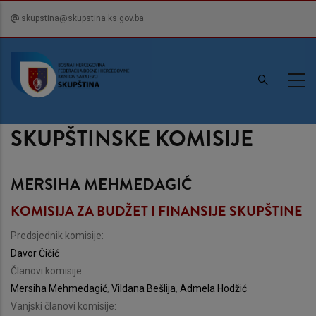
Skip
skupstina@skupstina.ks.gov.ba
to
main
content
SKUPŠTINSKE KOMISIJE
MERSIHA MEHMEDAGIĆ
KOMISIJA ZA BUDŽET I FINANSIJE SKUPŠTINE
Predsjednik komisije:
Davor Čičić
Članovi komisije:
Mersiha Mehmedagić
,
Vildana Bešlija
,
Admela Hodžić
Vanjski članovi komisije: