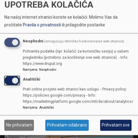
Samir Avdić
,
Marijela Hašimbegović
,
Miomirka Melank
UPOTREBA KOLAČIĆA
Vanjski članovi komisije:
Emina Džaferović, Alen Kekić, Vedad Smajlović
Na našoj internet stranici koriste se kolačići.
Molimo Vas da
pročitate
Pravila o privatnosti
ili prilagodite postavke.
Neophodni
(omogućuju tehničko funkcioniranje web stranice)
Pohranite podatke (npr. kolačić za korisničku sesiju) u vašem
pregledniku (potrebno za korištenje ove web stranice). - Info:
https://www.drupal.org
Namjena
:
Neophodni
Analitički
Prati online posjete web stranici kao uslugu. - Privacy policy:
https://policies.google.com/privacy - Info:
https://marketingplatform.google.com/intl/de/about/analytics/
Namjena
:
Analitički
Ne prihvatam
Prihvatam odabrano
Prihvatam sve